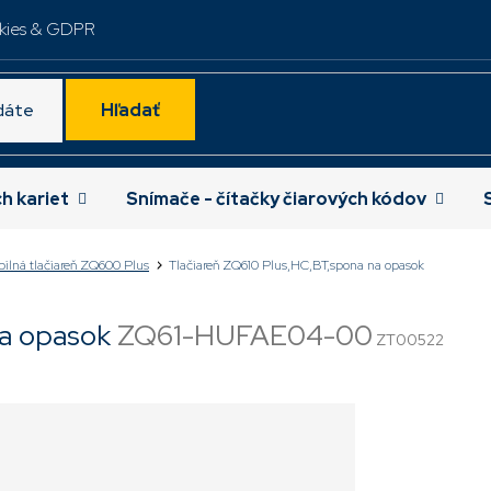
kies & GDPR
Hľadať
ch kariet
Snímače - čítačky čiarových kódov
ilná tlačiareň ZQ600 Plus
Tlačiareň ZQ610 Plus,HC,BT,spona na opasok
na opasok
ZQ61-HUFAE04-00
ZT00522