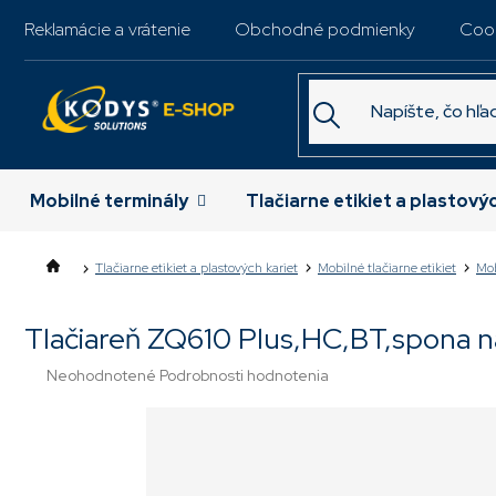
Prejsť
Reklamácie a vrátenie
Obchodné podmienky
Coo
na
obsah
Mobilné terminály
Tlačiarne etikiet a plastový
Tlačiarne etikiet a plastových kariet
Mobilné tlačiarne etikiet
Mob
Tlačiareň ZQ610 Plus,HC,BT,spona 
Priemerné
Neohodnotené
Podrobnosti hodnotenia
hodnotenie
produktu
je
0,0
z