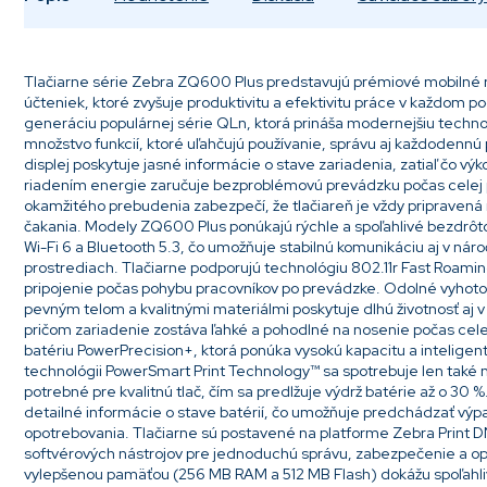
Tlačiarne série Zebra ZQ600 Plus predstavujú prémiové mobilné rie
účteniek, ktoré zvyšuje produktivitu a efektivitu práce v každom p
generáciu populárnej série QLn, ktorá prináša modernejšiu techno
množstvo funkcií, ktoré uľahčujú používanie, správu aj každodennú
displej poskytuje jasné informácie o stave zariadenia, zatiaľ čo vý
riadením energie zaručuje bezproblémovú prevádzku počas celej 
okamžitého prebudenia zabezpečí, že tlačiareň je vždy pripravená
čakania. Modely ZQ600 Plus ponúkajú rýchle a spoľahlivé bezdrôt
Wi-Fi 6 a Bluetooth 5.3, čo umožňuje stabilnú komunikáciu aj v ná
prostrediach. Tlačiarne podporujú technológiu 802.11r Fast Roamin
pripojenie počas pohybu pracovníkov po prevádzke. Odolné vyhot
pevným telom a kvalitnými materiálmi poskytuje dlhú životnosť aj
pričom zariadenie zostáva ľahké a pohodlné na nosenie počas cel
batériu PowerPrecision+, ktorá ponúka vysokú kapacitu a intelige
technológii PowerSmart Print Technology™ sa spotrebuje len také 
potrebné pre kvalitnú tlač, čím sa predlžuje výdrž batérie až o 30 
detailné informácie o stave batérií, čo umožňuje predchádzať vý
opotrebovania. Tlačiarne sú postavené na platforme Zebra Print DN
softvérových nástrojov pre jednoduchú správu, zabezpečenie a opt
vylepšenou pamäťou (256 MB RAM a 512 MB Flash) dokážu spoľahli