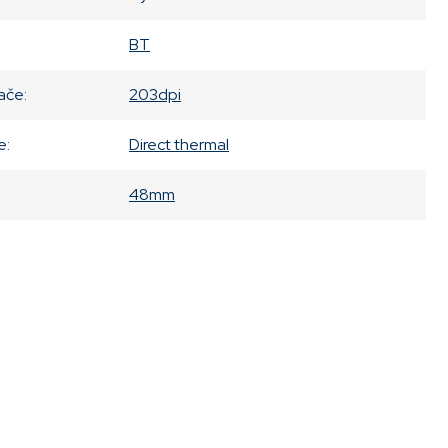
BT
lače
:
203dpi
e
:
Direct thermal
48mm