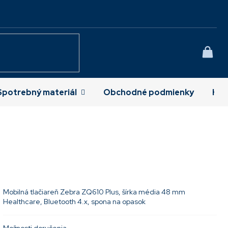
NÁK
KOŠÍ
Spotrebný materiál
Obchodné podmienky
Kon
Mobilná tlačiareň Zebra ZQ610 Plus, šírka média 48 mm
Healthcare, Bluetooth 4.x, spona na opasok