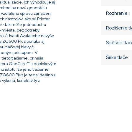
ktualizácie. Ich výhodou je aj
rechod na novú generáciu
Rozhranie
:
vzdialenú správu zariadení
 nástrojov, ako sú Printer
lenie tak môže jednoducho
Rozlíšenie t
ho miesta, bez potreby
l či Ivanti Avalanche navyše
bra ZQ600 Plus ponúka aj
Spôsob tlač
u tlačovej hlavy či
vneným prístupom. V
Šírka tlače
:
ieto tlačiarne, prináša
u Zebra OneCare™ a doplnkovým
 istotu, že jeho tlačiarne
 ZQ600 Plus je teda ideálnou
 výkonu, konektivity a