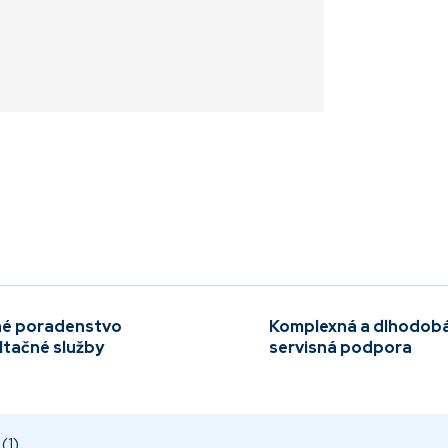
é poradenstvo
Komplexná a dlhodob
ltačné služby
servisná podpora
(1)