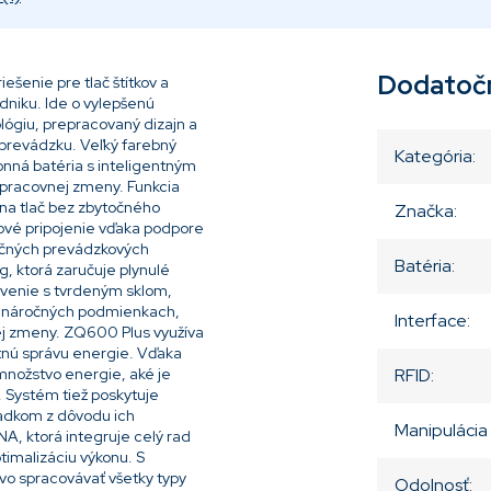
Dodatoč
šenie pre tlač štítkov a
odniku. Ide o vylepšenú
lógiu, prepracovaný dizajn a
 prevádzku. Veľký farebný
Kategória
:
konná batéria s inteligentným
pracovnej zmeny. Funkcia
 na tlač bez zbytočného
Značka
:
ové pripojenie vďaka podpore
ročných prevádzkových
Batéria
:
g, ktorá zaručuje plynulé
ovenie s tvrdeným sklom,
 v náročných podmienkach,
Interface
:
ej zmeny. ZQ600 Plus využíva
ntnú správu energie. Vďaka
množstvo energie, aké je
RFID
:
%. Systém tiež poskytuje
padkom z dôvodu ich
Manipulácia
A, ktorá integruje celý rad
imalizáciu výkonu. S
vo spracovávať všetky typy
Odolnosť
: