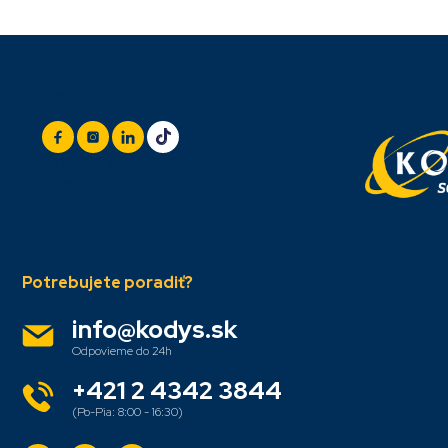
Z
Sledujte nás
á
p
ä
t
+420 777 888 999
(Po-Pá: 8:00 - 16:30)
i
info@titan.cz
Odpovieme do 24 h
e
info
@
kodys.sk
+421 2 4342 3844