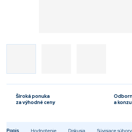
Široká ponuka
Odborn
za výhodné ceny
a konzu
Popis
Hodnotenie
Diskusia
Súvisiace súbory 