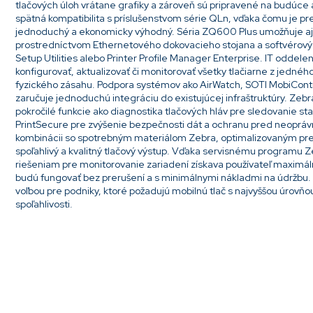
tlačových úloh vrátane grafiky a zároveň sú pripravené na budúce a
spätná kompatibilita s príslušenstvom série QLn, vďaka čomu je p
jednoduchý a ekonomicky výhodný. Séria ZQ600 Plus umožňuje aj 
prostredníctvom Ethernetového dokovacieho stojana a softvérových
Setup Utilities alebo Printer Profile Manager Enterprise. IT odde
konfigurovať, aktualizovať či monitorovať všetky tlačiarne z jedné
fyzického zásahu. Podpora systémov ako AirWatch, SOTI MobiContro
zaručuje jednoduchú integráciu do existujúcej infraštruktúry. Ze
pokročilé funkcie ako diagnostika tlačových hláv pre sledovanie stav
PrintSecure pre zvýšenie bezpečnosti dát a ochranu pred neoprá
kombinácii so spotrebným materiálom Zebra, optimalizovaným pre t
spoľahlivý a kvalitný tlačový výstup. Vďaka servisnému program
riešeniam pre monitorovanie zariadení získava používateľ maximálnu
budú fungovať bez prerušení a s minimálnymi nákladmi na údržbu.
voľbou pre podniky, ktoré požadujú mobilnú tlač s najvyššou úrovňou
spoľahlivosti.
Pridať komentár