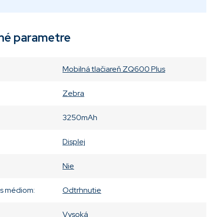
né parametre
Mobilná tlačiareň ZQ600 Plus
Zebra
3250mAh
Displej
Nie
 s médiom
:
Odtrhnutie
Vysoká