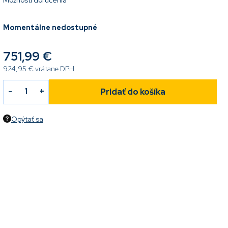
Možnosti doručenia
Momentálne nedostupné
751,99 €
924,95 € vrátane DPH
Pridať do košíka
Opýtať sa