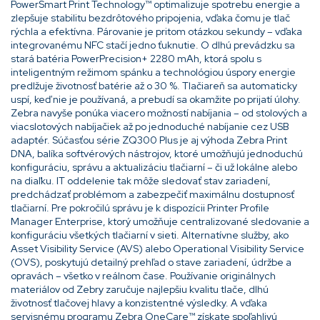
PowerSmart Print Technology™ optimalizuje spotrebu energie a
zlepšuje stabilitu bezdrôtového pripojenia, vďaka čomu je tlač
rýchla a efektívna. Párovanie je pritom otázkou sekundy – vďaka
integrovanému NFC stačí jedno ťuknutie. O dlhú prevádzku sa
stará batéria PowerPrecision+ 2280 mAh, ktorá spolu s
inteligentným režimom spánku a technológiou úspory energie
predlžuje životnosť batérie až o 30 %. Tlačiareň sa automaticky
uspí, keď nie je používaná, a prebudí sa okamžite po prijatí úlohy.
Zebra navyše ponúka viacero možností nabíjania – od stolových a
viacslotových nabíjačiek až po jednoduché nabíjanie cez USB
adaptér. Súčasťou série ZQ300 Plus je aj výhoda Zebra Print
DNA, balíka softvérových nástrojov, ktoré umožňujú jednoduchú
konfiguráciu, správu a aktualizáciu tlačiarní – či už lokálne alebo
na diaľku. IT oddelenie tak môže sledovať stav zariadení,
predchádzať problémom a zabezpečiť maximálnu dostupnosť
tlačiarní. Pre pokročilú správu je k dispozícii Printer Profile
Manager Enterprise, ktorý umožňuje centralizované sledovanie a
konfiguráciu všetkých tlačiarní v sieti. Alternatívne služby, ako
Asset Visibility Service (AVS) alebo Operational Visibility Service
(OVS), poskytujú detailný prehľad o stave zariadení, údržbe a
opravách – všetko v reálnom čase. Používanie originálnych
materiálov od Zebry zaručuje najlepšiu kvalitu tlače, dlhú
životnosť tlačovej hlavy a konzistentné výsledky. A vďaka
servisnému programu Zebra OneCare™ získate spoľahlivú