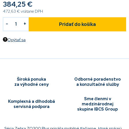
384,25 €
472,63 € vrátane DPH
Pridať do košíka
Opýtať sa
Široká ponuka
Odborné poradenstvo
za výhodné ceny
a konzultačné služby
Sme členmi v
Komplexná a dlhodobá
medzinárodnej
servisná podpora
skupine IBCS Group
Séria Zebra ZQ300 Plus prináša mobilné tlačiarne, ktoré spájajú