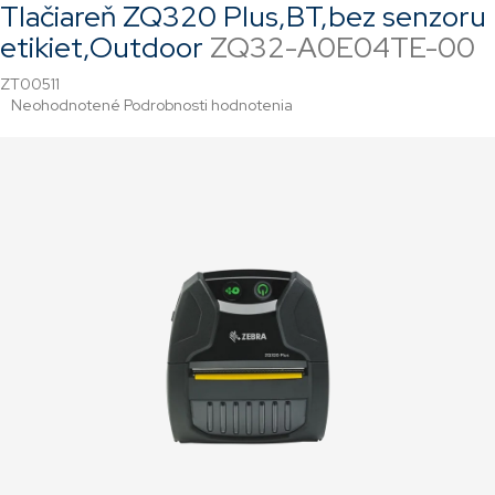
Tlačiareň ZQ320 Plus,BT,bez senzoru
etikiet,Outdoor
ZQ32-A0E04TE-00
ZT00511
Priemerné
Neohodnotené
Podrobnosti hodnotenia
hodnotenie
produktu
je
0,0
z
5
hviezdičiek.