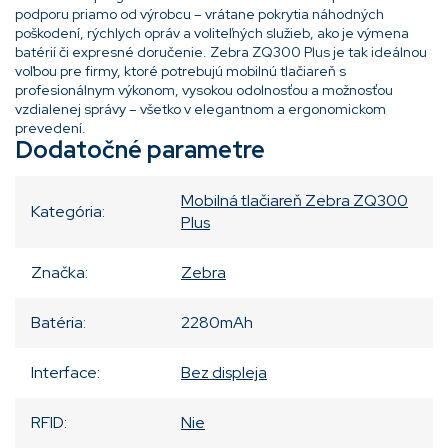
podporu priamo od výrobcu – vrátane pokrytia náhodných
poškodení, rýchlych opráv a voliteľných služieb, ako je výmena
batérií či expresné doručenie. Zebra ZQ300 Plus je tak ideálnou
voľbou pre firmy, ktoré potrebujú mobilnú tlačiareň s
profesionálnym výkonom, vysokou odolnosťou a možnosťou
vzdialenej správy – všetko v elegantnom a ergonomickom
prevedení.
Dodatočné parametre
Mobilná tlačiareň Zebra ZQ300
Kategória
:
Plus
Značka
:
Zebra
Batéria
:
2280mAh
Interface
:
Bez displeja
RFID
:
Nie