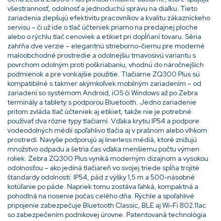
všestrannosť, odolnosť a jednoduchú správu na diaľku. Tieto
zariadenia zlepšujú efektivitu pracovníkov a kvalitu zákazníckeho
servisu – či už ide o tlač účteniek priamo na predajnej ploche
alebo o rýchlu tlač cenoviek a etikiet pri dopĺňaní tovaru. Séria
zahŕňa dve verzie – elegantnú strieborno-čiernu pre moderné
maloobchodné prostredie a odolnejšiu tmavosivú variantu s
povrchom odolným proti poškriabaniu, vhodnú do náročnejších
podmienok a pre vonkajšie použitie. Tlačiarne ZQ300 Plus sú
kompatibilné s takmer akýmkoľvek mobilným zariadením – od
zariadení so systémom Android, iOS či Windows až po Zebra
terminály a tablety s podporou Bluetooth. Jedno zariadenie
pritom zvláda tlač účteniek aj etikiet, takže nie je potrebné
používať dva rôzne typy tlačiarní. Vďaka krytiu IP54 a podpore
vodeodolných médií spoľahlivo tlačia aj v prašnom alebo vlhkom
prostredí. Navyše podporujú aj linerless médiá, ktoré znižujú
množstvo odpadu a šetria čas vďaka menšiemu počtu výmen
roliek. Zebra ZQ300 Plus vyniká moderným dizajnom a vysokou
odolnosťou – ako jediná tlačiareň vo svojej triede spĺňa trojité
štandardy odolnosti: IP54, pád z výšky 1,5 m a 500-násobné
kotúľanie po páde. Napriek tomu zostáva ľahká, kompaktná a
pohodlná na nosenie počas celého dňa. Rýchle a spoľahlivé
pripojenie zabezpečuje Bluetooth Classic, BLE aj Wi-Fi 802.11ac
so zabezpečením podnikovej úrovne. Patentovaná technológia