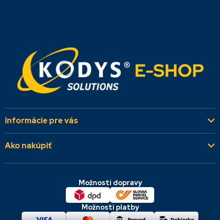
Informácie pre vás
Kto sme
Ako nakúpiť
Aktuality
Všeobecné obchodné podmienky
Referencie
Možnosti dopravy
Dodacie a platobné podmienky
Kontakty
Cookies & GDPR
Možnosti platby
Reklamácie a vrátenie