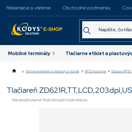
Prejsť
Reklamácie a vrátenie
Obchodné podmienky
Coo
na
obsah
Mobilné terminály
Tlačiarne etikiet a plastový
Tlačiarne etikiet a plastových kariet
RFID tlačiarne
Stolová RFID 
Tlačiareň ZD621R,TT,LCD,203dpi,U
Priemerné
Neohodnotené
Podrobnosti hodnotenia
hodnotenie
produktu
je
0,0
z