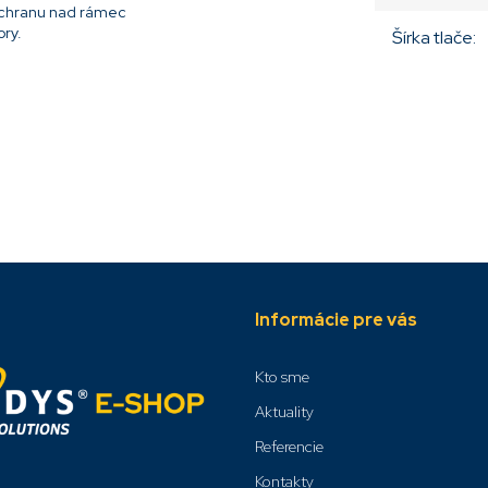
ochranu nad rámec
ory.
Šírka tlače
:
Informácie pre vás
Kto sme
Aktuality
Referencie
Kontakty