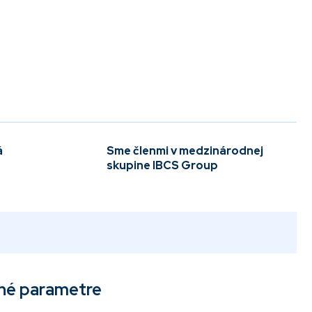
á
Sme členmi v medzinárodnej
skupine IBCS Group
né parametre