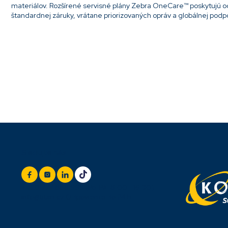
materiálov. Rozšírené servisné plány Zebra OneCare™ poskytujú 
štandardnej záruky, vrátane priorizovaných opráv a globálnej podp
Pridať komentár
Z
Sledujte nás
á
p
ä
t
+420 777 888 999
(Po-Pá: 8:00 - 16:30)
i
info@titan.cz
Odpovieme do 24 h
e