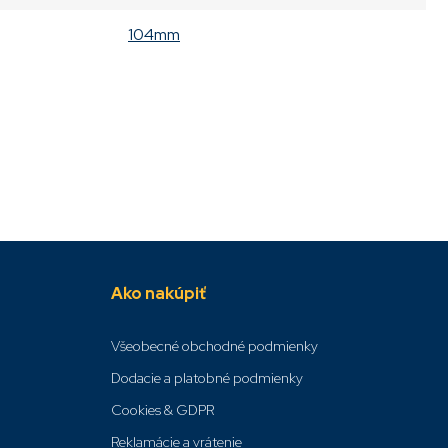
104mm
Ako nakúpiť
Všeobecné obchodné podmienky
Dodacie a platobné podmienky
Cookies & GDPR
Reklamácie a vrátenie