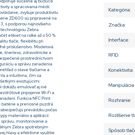
podporuje súčasné aj budúce
ktivity a spracovania médií.
Kategória
:
vládanie, zvyšuje produktivitu
série ZD600 sú pripravené na
.3, s podporou najnovšieho
Značka
:
 technológiou Zebra
et etikiet na rolke až o 50 %
Interface
:
u tlače, flexibilitu pri
eľné príslušenstvo. Modelová
, linerless, zdravotnícke a
RFID
:
 zabezpečené prostredníctvom
guráciu a správu zariadenia.
rehľad o stave tlačiarne a
Konektivita
:
 a intuitívna, čím sa
všetkými existujúcimi
Manipulácia
í dokážu emulovať aj iné
bezdrôtové pripojenie Wi-Fi a
riadení. Funkcia NFC Print
Rozhranie
:
é batérie a prenosné puzdrá
e zabezpečujú prevádzku počas
Rozlíšenie t
ypy materiálov a aplikácií.
 správu, monitorovanie a
ginálnym Zebra spotrebným
Spôsob tlač
vej hlavy a efektívne využitie