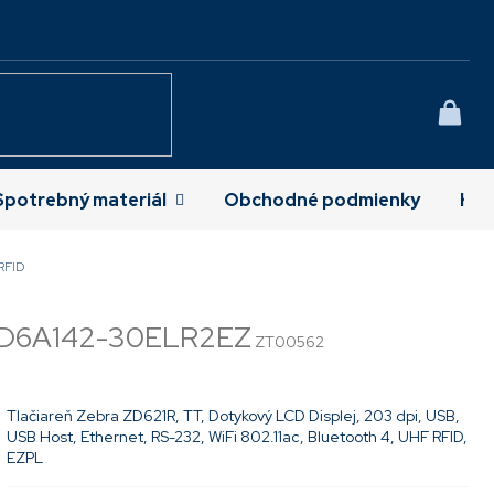
NÁK
KOŠÍ
Spotrebný materiál
Obchodné podmienky
Kon
RFID
D6A142-30ELR2EZ
ZT00562
Tlačiareň Zebra ZD621R, TT, Dotykový LCD Displej, 203 dpi, USB,
USB Host, Ethernet, RS-232, WiFi 802.11ac, Bluetooth 4, UHF RFID,
EZPL