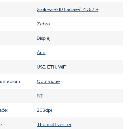
Stolová RFID tlačiareň ZD621R
Zebra
Displej
Áno
USB
,
ETH
,
WiFi
 s médiom
:
Odtrhnutie
BT
lače
:
203dpi
e
:
Thermal transfer