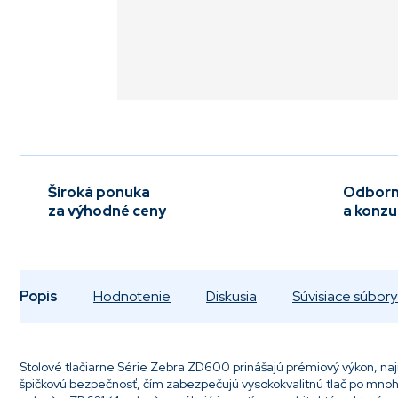
Široká ponuka
Odborn
za výhodné ceny
a konzu
Popis
Hodnotenie
Diskusia
Súvisiace súbory 
Stolové tlačiarne Série Zebra ZD600 prinášajú prémiový výkon, na
špičkovú bezpečnosť, čím zabezpečujú vysokokvalitnú tlač po mnoh