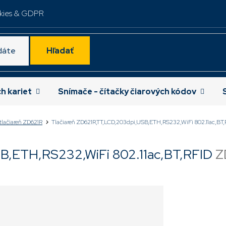
kies & GDPR
Hľadať
ch kariet
Snímače - čítačky čiarových kódov
tlačiareň ZD621R
Tlačiareň ZD621R,TT,LCD,203dpi,USB,ETH,RS232,WiFi 802.11ac,BT,
SB,ETH,RS232,WiFi 802.11ac,BT,RFID
Z