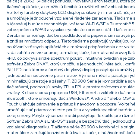
palce) a ZD621 (4 palce) ponúkajú inovatívnu architektúru, ktorá 
tlačové aplikácie, a umožňujú flexibilnú rozšíriteľnosť v oblasti kone
Voliteľný farebný dotykový LCD displej so šikovným menu uľahčuje o
a umožňuje jednoduché vzdialené riadenie zariadenia. Tlačiarne 
súčasné aj budúce technológie, vrátane Wi-Fi 6/6E a Bluetooth® 5
zabezpečenia WPA3 a vysokou rýchlosťou prenosu dát. Tlačiarne s
ZeroLiner umožňujú tlač bez podkladového papiera, čím sa zvýši poč
a zníži sa množstvo odpadu. Tieto tlačiarne poskytujú vynikajúcu kvalit
používaní v rôznych aplikáciách a možnosť prispôsobenia cez volit
rada zahŕňa verzie priamej termálnej tlače, termotransferovej tlače
RFID, čo pokrýva široké spektrum použití. Intuitívne ovládanie je
softvéru Zebra DNA™, ktorý umožňuje jednoduchú inštaláciu, konfi
Päť LED indikátorov a farebný dotykový displej poskytujú okamžitý p
jednoduché nastavenie parametrov. Výmena médií a pások je rýchla
minimalizujú prestoje a zásahy IT. ZD600 Séria je kompatibilná so 
tlačiarňami, podporujú jazyky ZPL a EPL a prostredníctvom emuláci
značky. K dispozícii sú pripojenia USB, Ethernet a voliteľné duálne 
Bluetooth, ktoré umožňujú tlač z Windows®, Android™ alebo iOS® za
Touch uľahčuje párovanie a prístup k návodom a podpore. Voliteľn
umožňujú tlač priamo v mieste použitia a vysokokapacitné batéri
celej smeny. Pohyblivý senzor médií poskytuje flexibilitu pre rôzne t
Softvér Zebra DNA s Link-OS™ zaisťuje bezpečnú tlač, jednoduchú
vzdialenú diagnostiku. Tlačiarne série ZD600 v kombinácii s ori
materiálom zaručujú konzistentnú kvalitu tlače, dlhú životnosť tlačo