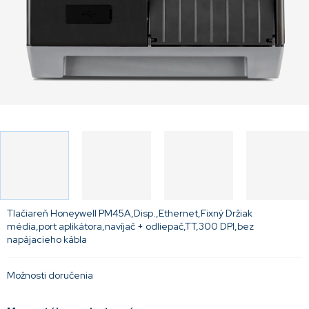
Tlačiareň Honeywell PM45A,Disp.,Ethernet,Fixný Držiak
média,port aplikátora,navíjač + odliepač,TT,300 DPI,bez
napájacieho kábla
Možnosti doručenia