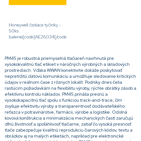
Honeywell čistiace tyčinky -
50ks
balenie[code]AE26034[/code]
PM45 je robustná priemyselná tlačiareň navrhnutá pre
vysokokvalitnú tlač etikiet v náročných výrobných a skladových
prostrediach. Vďaka WWAN konektivite dokáže poskytovať
nepretržitú dátovú komunikáciu a umožňuje sledovanie kritických
údajov v reálnom čase z rôznych lokalít. Podniky dnes čelia
rastúcim požiadavkám na flexibilitu výroby, rýchle obrátky zásob a
efektívnu kontrolu nákladov. PM45 prináša presnú a
vysokokapacitnú tlač spolu s funkciou track-and-trace, čím
zvyšuje efektivitu výroby a transparentnosť dodávateľského
reťazca v potravinárstve, farmácii, výrobe a logistike. Odolná
kovová konštrukcia a minimalizácia mechanických častí zaručujú
dlhú životnosť a spoľahlivosť tlačiarne, zatiaľ čo vysoká presnosť
tlače zabezpečuje kvalitnú reprodukciu čiarových kódov, textu a
obrázkov aj na malých etiketách, napríklad pre elektronické