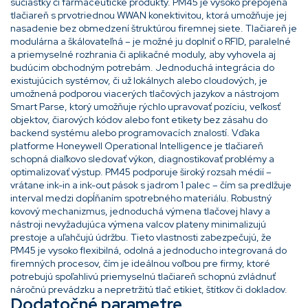
súčiastky či farmaceutické produkty. PM45 je vysoko prepojená
tlačiareň s prvotriednou WWAN konektivitou, ktorá umožňuje jej
nasadenie bez obmedzení štruktúrou firemnej siete. Tlačiareň je
modulárna a škálovateľná – je možné ju doplniť o RFID, paralelné
a priemyselné rozhrania či aplikačné moduly, aby vyhovela aj
budúcim obchodným potrebám. Jednoduchá integrácia do
existujúcich systémov, či už lokálnych alebo cloudových, je
umožnená podporou viacerých tlačových jazykov a nástrojom
Smart Parse, ktorý umožňuje rýchlo upravovať pozíciu, veľkosť
objektov, čiarových kódov alebo font etikety bez zásahu do
backend systému alebo programovacích znalostí. Vďaka
platforme Honeywell Operational Intelligence je tlačiareň
schopná diaľkovo sledovať výkon, diagnostikovať problémy a
optimalizovať výstup. PM45 podporuje široký rozsah médií –
vrátane ink-in a ink-out pások s jadrom 1 palec – čím sa predlžuje
interval medzi dopĺňaním spotrebného materiálu. Robustný
kovový mechanizmus, jednoduchá výmena tlačovej hlavy a
nástroji nevyžadujúca výmena valcov plateny minimalizujú
prestoje a uľahčujú údržbu. Tieto vlastnosti zabezpečujú, že
PM45 je vysoko flexibilná, odolná a jednoducho integrovaná do
firemných procesov, čím je ideálnou voľbou pre firmy, ktoré
potrebujú spoľahlivú priemyselnú tlačiareň schopnú zvládnuť
náročnú prevádzku a nepretržitú tlač etikiet, štítkov či dokladov.
Dodatočné parametre