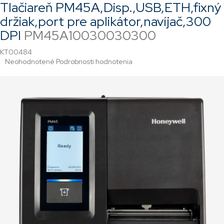
Tlačiareň PM45A,Disp.,USB,ETH,fixný
držiak,port pre aplikátor,navíjač,300
DPI
PM45A10030030300
KT00484
Priemerné
Neohodnotené
Podrobnosti hodnotenia
hodnotenie
produktu
je
0,0
z
5
hviezdičiek.