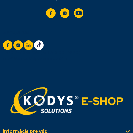
Sledujte nás
+420 777 888 999
(Po-Pá: 8:00 - 16:30)
info@titan.cz
Odpovieme do 24 h
Informácie pre vás