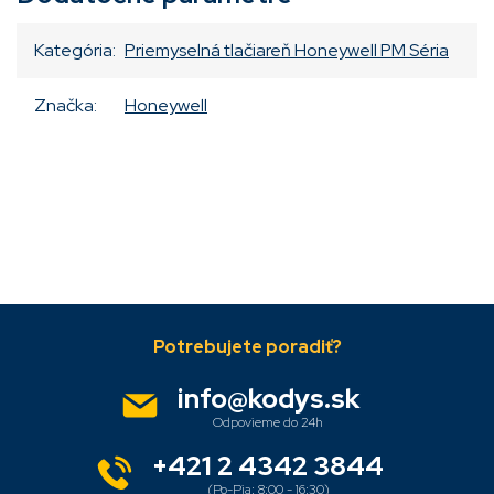
Kategória
:
Priemyselná tlačiareň Honeywell PM Séria
Značka
:
Honeywell
Pridať komentár
Z
á
p
ä
info
@
kodys.sk
t
i
e
+421 2 4342 3844