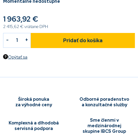
Momentálne nedostupné
1 963,92 €
2 415,62 € vrátane DPH
Pridať do košíka
Opýtať sa
Široká ponuka
Odborné poradenstvo
za výhodné ceny
a konzultačné služby
Sme členmi v
Komplexná a dlhodobá
medzinárodnej
servisná podpora
skupine IBCS Group