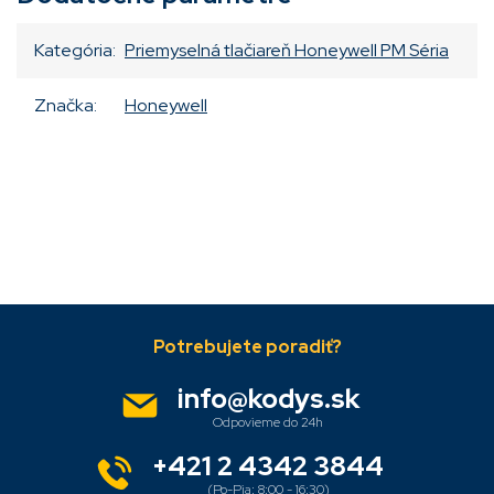
Kategória
:
Priemyselná tlačiareň Honeywell PM Séria
Značka
:
Honeywell
Pridať komentár
Z
á
p
ä
info
@
kodys.sk
t
i
e
+421 2 4342 3844