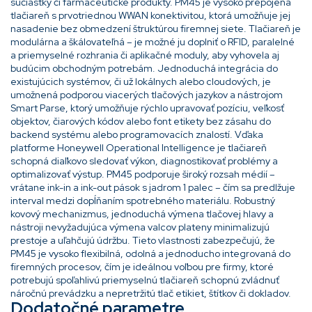
súčiastky či farmaceutické produkty. PM45 je vysoko prepojená
tlačiareň s prvotriednou WWAN konektivitou, ktorá umožňuje jej
nasadenie bez obmedzení štruktúrou firemnej siete. Tlačiareň je
modulárna a škálovateľná – je možné ju doplniť o RFID, paralelné
a priemyselné rozhrania či aplikačné moduly, aby vyhovela aj
budúcim obchodným potrebám. Jednoduchá integrácia do
existujúcich systémov, či už lokálnych alebo cloudových, je
umožnená podporou viacerých tlačových jazykov a nástrojom
Smart Parse, ktorý umožňuje rýchlo upravovať pozíciu, veľkosť
objektov, čiarových kódov alebo font etikety bez zásahu do
backend systému alebo programovacích znalostí. Vďaka
platforme Honeywell Operational Intelligence je tlačiareň
schopná diaľkovo sledovať výkon, diagnostikovať problémy a
optimalizovať výstup. PM45 podporuje široký rozsah médií –
vrátane ink-in a ink-out pások s jadrom 1 palec – čím sa predlžuje
interval medzi dopĺňaním spotrebného materiálu. Robustný
kovový mechanizmus, jednoduchá výmena tlačovej hlavy a
nástroji nevyžadujúca výmena valcov plateny minimalizujú
prestoje a uľahčujú údržbu. Tieto vlastnosti zabezpečujú, že
PM45 je vysoko flexibilná, odolná a jednoducho integrovaná do
firemných procesov, čím je ideálnou voľbou pre firmy, ktoré
potrebujú spoľahlivú priemyselnú tlačiareň schopnú zvládnuť
náročnú prevádzku a nepretržitú tlač etikiet, štítkov či dokladov.
Dodatočné parametre