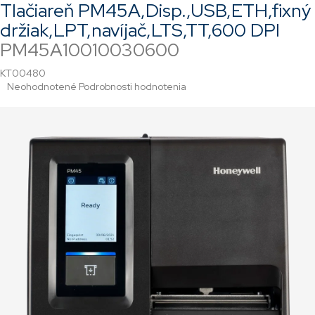
Tlačiareň PM45A,Disp.,USB,ETH,fixný
držiak,LPT,navíjač,LTS,TT,600 DPI
PM45A10010030600
KT00480
Priemerné
Neohodnotené
Podrobnosti hodnotenia
hodnotenie
produktu
je
0,0
z
5
hviezdičiek.