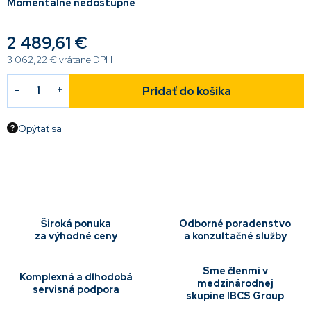
Momentálne nedostupné
2 489,61 €
3 062,22 € vrátane DPH
Pridať do košíka
Opýtať sa
Široká ponuka
Odborné poradenstvo
za výhodné ceny
a konzultačné služby
Sme členmi v
Komplexná a dlhodobá
medzinárodnej
servisná podpora
skupine IBCS Group