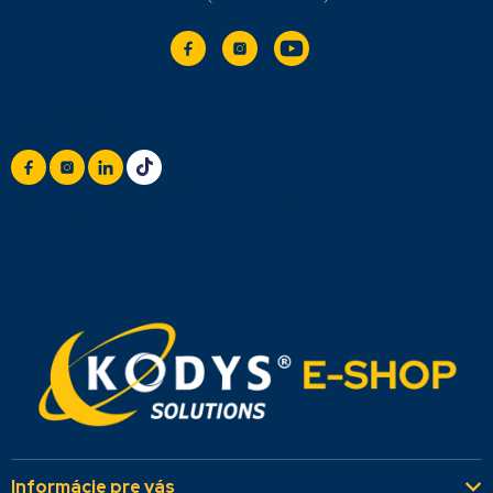
Sledujte nás
+420 777 888 999
(Po-Pá: 8:00 - 16:30)
info@titan.cz
Odpovieme do 24 h
Informácie pre vás