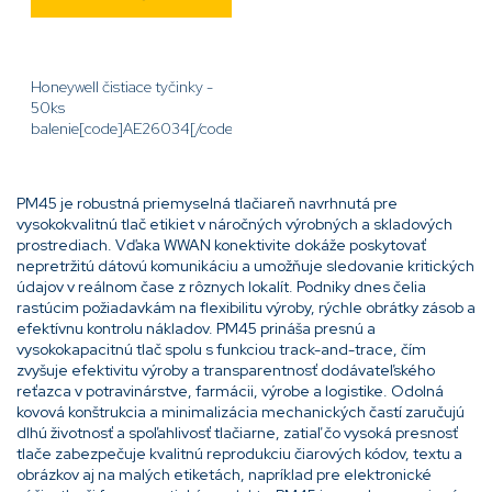
Honeywell čistiace tyčinky -
50ks
balenie[code]AE26034[/code]
PM45 je robustná priemyselná tlačiareň navrhnutá pre
vysokokvalitnú tlač etikiet v náročných výrobných a skladových
prostrediach. Vďaka WWAN konektivite dokáže poskytovať
nepretržitú dátovú komunikáciu a umožňuje sledovanie kritických
údajov v reálnom čase z rôznych lokalít. Podniky dnes čelia
rastúcim požiadavkám na flexibilitu výroby, rýchle obrátky zásob a
efektívnu kontrolu nákladov. PM45 prináša presnú a
vysokokapacitnú tlač spolu s funkciou track-and-trace, čím
zvyšuje efektivitu výroby a transparentnosť dodávateľského
reťazca v potravinárstve, farmácii, výrobe a logistike. Odolná
kovová konštrukcia a minimalizácia mechanických častí zaručujú
dlhú životnosť a spoľahlivosť tlačiarne, zatiaľ čo vysoká presnosť
tlače zabezpečuje kvalitnú reprodukciu čiarových kódov, textu a
obrázkov aj na malých etiketách, napríklad pre elektronické