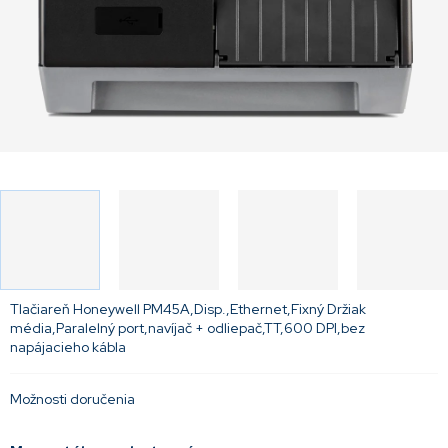
Tlačiareň Honeywell PM45A,Disp.,Ethernet,Fixný Držiak
média,Paralelný port,navíjač + odliepač,TT,600 DPI,bez
napájacieho kábla
Možnosti doručenia