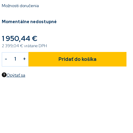
Možnosti doručenia
Momentálne nedostupné
1 950,44 €
2 399,04 € vrátane DPH
Pridať do košíka
Opýtať sa