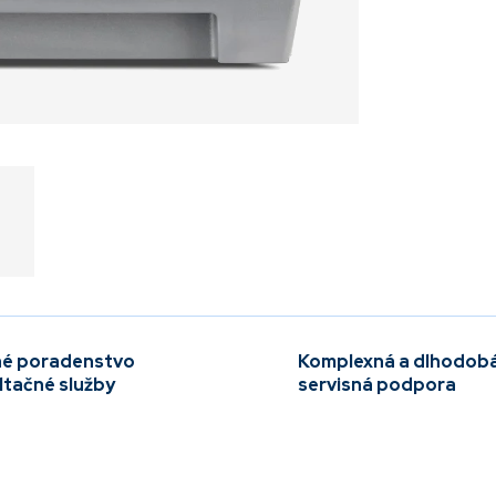
é poradenstvo
Komplexná a dlhodob
ltačné služby
servisná podpora