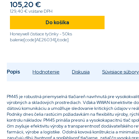
105,20 €
129,40 € vrátane DPH
Do košíka
Honeywell čistiace tyčinky - 50ks
balenie[code]AE26034[/code]
Popis
Hodnotenie
Diskusia
Súvisiace súbory 
PM45 je robustná priemyselná tlačiareň navrhnutá pre vysokokvalitn
výrobných a skladových prostrediach. Vďaka WWAN konektivite do
dátovú komunikáciu a umožňuje sledovanie kritických údajov v reál
Podniky dnes čelia rastúcim požiadavkám na flexibilitu výroby, rých
kontrolu nákladov. PM45 prináša presnú a vysokokapacitnú tlač spol
čím zvyšuje efektivitu výroby a transparentnosť dodávateľského re
farmácii, výrobe a logistike. Odolná kovová konštrukcia a minimali
zaručujú dlhú životnosť a spoľahlivosť tlačiarne, zatiaľ čo vysoká p