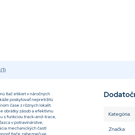
(1)
Dodatoč
ú tlač etikiet v náročných
káže poskytovať nepretržitú
nom čase z rôznych lokalít.
le obrátky zásob a efektívnu
Kategória
:
u s funkciou track-and-trace,
ťazca v potravinárstve,
zácia mechanických častí
Značka
:
resnosť tlače zabezpečuje