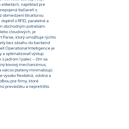
 etiketách, napríklad pre
repojená tlačiareň s
ez obmedzení štruktúrou
doplniť o RFID, paralelné a
úcim obchodným potrebám.
lebo cloudových, je
 Parse, ktorý umožňuje rýchlo
ikety bez zásahu do backend
l Operational Intelligence je
y a optimalizovať výstup.
 s jadrom 1 palec – čím sa
stný kovový mechanizmus,
 valcov plateny minimalizujú
e vysoko flexibilná, odolná a
ľbou pre firmy, ktoré
čnú prevádzku a nepretržitú