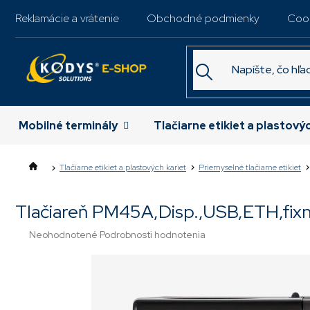
Prejsť
Reklamácie a vrátenie
Obchodné podmienky
Coo
na
obsah
Mobilné terminály
Tlačiarne etikiet a plastový
Tlačiarne etikiet a plastových kariet
Priemyselné tlačiarne etikiet
Tlačiareň PM45A,Disp.,USB,ETH,fixn
Priemerné
Neohodnotené
Podrobnosti hodnotenia
hodnotenie
produktu
je
0,0
z