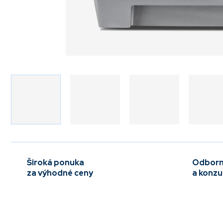
Široká ponuka
Odborn
za výhodné ceny
a konzu