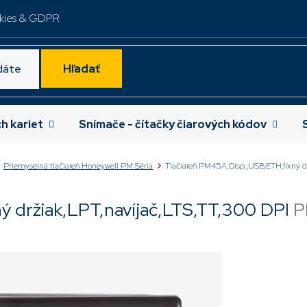
kies & GDPR
Hľadať
ch kariet
Snímače - čítačky čiarových kódov
Priemyselná tlačiareň Honeywell PM Séria
Tlačiareň PM45A,Disp.,USB,ETH,fixný dr
ý držiak,LPT,navíjač,LTS,TT,300 DPI
P