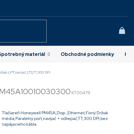
NÁK
KOŠÍ
Spotrebný materiál
Obchodné podmienky
Kon
žiak,LPT,navíjač,LTS,TT,300 DPI
M45A10010030300
KT00479
Tlačiareň Honeywell PM45A,Disp.,Ethernet,Fixný Držiak
média,Paralelný port,navíjač + odliepač,TT,300 DPI,bez
napájacieho kábla