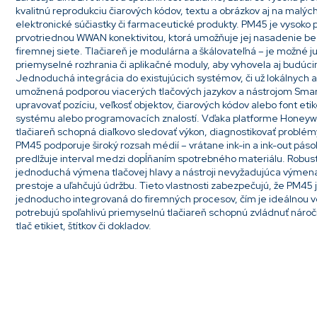
kvalitnú reprodukciu čiarových kódov, textu a obrázkov aj na malých
elektronické súčiastky či farmaceutické produkty. PM45 je vysoko p
prvotriednou WWAN konektivitou, ktorá umožňuje jej nasadenie b
firemnej siete. Tlačiareň je modulárna a škálovateľná – je možné ju 
priemyselné rozhrania či aplikačné moduly, aby vyhovela aj bud
Jednoduchá integrácia do existujúcich systémov, či už lokálnych a
umožnená podporou viacerých tlačových jazykov a nástrojom Smart
upravovať pozíciu, veľkosť objektov, čiarových kódov alebo font et
systému alebo programovacích znalostí. Vďaka platforme Honeywel
tlačiareň schopná diaľkovo sledovať výkon, diagnostikovať problém
PM45 podporuje široký rozsah médií – vrátane ink-in a ink-out pások
predlžuje interval medzi dopĺňaním spotrebného materiálu. Robu
jednoduchá výmena tlačovej hlavy a nástroji nevyžadujúca výmena
prestoje a uľahčujú údržbu. Tieto vlastnosti zabezpečujú, že PM45 j
jednoducho integrovaná do firemných procesov, čím je ideálnou vo
potrebujú spoľahlivú priemyselnú tlačiareň schopnú zvládnuť náro
tlač etikiet, štítkov či dokladov.