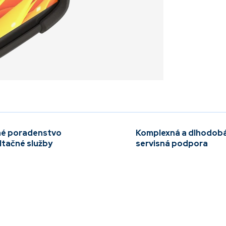
é poradenstvo
Komplexná a dlhodob
ltačné služby
servisná podpora