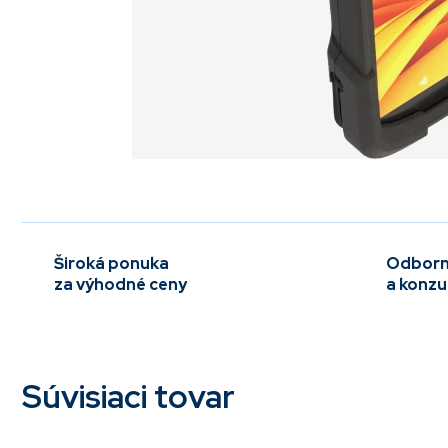
Široká ponuka
Odborn
za výhodné ceny
a konzu
Súvisiaci tovar