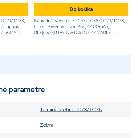
Do košíka
8/TC73/TC78,
Náhradná batéria pre TC53/TC58/TC73/TC78,
ená kapacita
Li-Ion, Power precision Plus, 4400mAh,
7-66MA-
BLE[code]BTRY-NGTC5TC7-44MABLE-
01[/code]
né parametre
Terminál Zebra TC73/TC78
Zebra