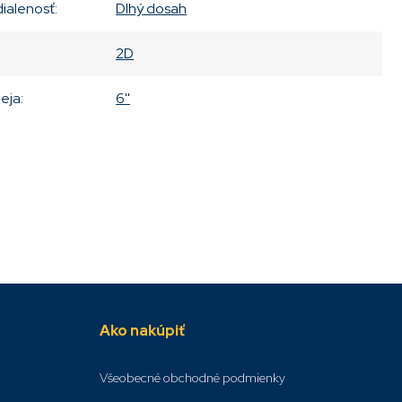
dialenosť
:
Dlhý dosah
2D
leja
:
6''
Ako nakúpiť
Všeobecné obchodné podmienky