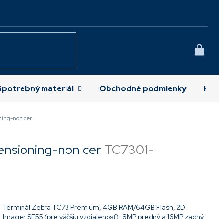
NÁK
KOŠÍ
Spotrebný materiál
Obchodné podmienky
Kon
ing-non cer
nsioning-non cer
TC7301-
Terminál Zebra TC73 Premium, 4GB RAM/64GB Flash, 2D
Imager SE55 (pre väčšiu vzdialenosť), 8MP predný a 16MP zadný