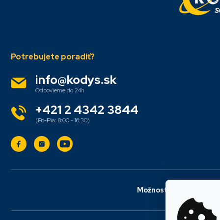
i
info@titan.cz
Odpovieme do 24 h
e
info
@
kodys.sk
+421 2 4342 3844
Možnosti dopravy