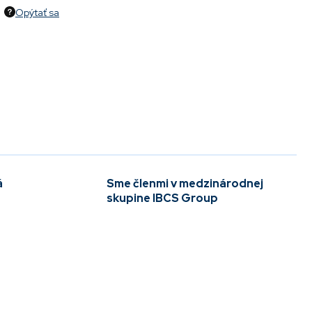
Opýtať sa
á
Sme členmi v medzinárodnej
skupine IBCS Group