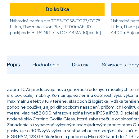
Do košíka
Náhradná batéria pre TC53/TC58/TC73/TC78,
Náhradná bat
Li-Ion, Power precision Plus, 4400mAh, 10-
Li-Ion, Power p
pack[code]BTRY-NGTC5TC7-44MA-10[/code]
4400mAh[co
01[/code]
Popis
Hodnotenie
Diskusia
Súvisiace súbory 
Zebra TC73 predstavuje novú generáciu odolných mobilných termin
éru pokročilej mobility. Kombinujú extrémnu odolnosť, vyšší výkon
maximálnu efektivitu v teréne, skladoch či logistike. Vďaka tenšie
pohodlne používajú aj pri dlhodobom nasadení, pričom ich konštrukc
metre, viac než 2 000 nárazov a spĺňa krytie IP65 a IP68. Displej a
tvrdené sklo Corning Gorilla Glass, ktoré zabezpečuje odolnosť proti
Zariadenia sú vybavené výkonným osemjadrovým procesorom Qu
poskytuje o 90 % vyšší výkon a šesťnásobne presnejšie lokalizačné 
8 GB RAM, 128 GB úložiskom a podporou MicroSD kariet do 2 TB zvl