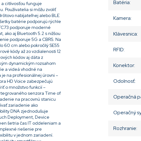
Batéria
:
a citlivosťou funguje
. Používatelia si môžu zvoliť
drôtovo nabíjateľnej alebo BLE
Kamera
:
 Všetky batérie podporujú rýchle
. TC73 podporuje moderné
, ako aj Bluetooth 5.2 s nižšou
Klávesnica
:
adenie podporuje 5G a CBRS. Na
o 60 cm alebo pokročilý SE55
RFID
:
rové kódy až zo vzdialenosti 12
ových kódov aj dáta z
sokým dynamickým rozsahom
Konektor
:
afie a videá vhodné na
je na profesionálnej úrovni –
Odolnosť
:
pora HD Voice zabezpečujú
iť o množstvo funkcií –
integrovaného senzora Time of
Operačná p
riadenie na pracovnú stanicu
ívať zariadenie ako
bility DNA zjednodušuje
Operačný s
ouch Deployment, Device
en šetria čas IT oddeleniam a
Rozhranie
:
omplexné riešenie pre
ibilitu v jednom zariadení.