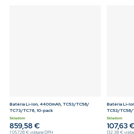
Batéria Li-Ion, 4400mAh, TC53/TC58/
Batéria Li-I
TC73/TC78, 10-pack
TC53/TC58/
Skladom
Skladom
859,58 €
107,63 
1 057,28 € vrátane DPH
132,38 € vrát