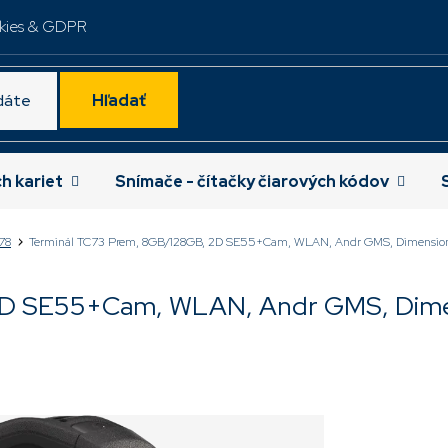
kies & GDPR
Hľadať
ch kariet
Snímače - čítačky čiarových kódov
78
Terminál TC73 Prem, 8GB/128GB, 2D SE55+Cam, WLAN, Andr GMS, Dimension
2D SE55+Cam, WLAN, Andr GMS, Dime