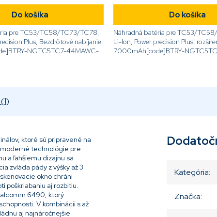
Do košíka
Do košíka
éria pre TC53/TC58/TC73/TC78,
Náhradná batéria pre TC53/TC5
recision Plus, Bezdrôtové nabíjanie,
Li-Ion, Power precision Plus, rozšír
de]BTRY-NGTC5TC7-44MAWC-
7000mAh[code]BTRY-NGTC5TC
01[/code]
(1)
Dodatoč
álov, ktoré sú pripravené na
 a moderné technológie pre
mu a ľahšiemu dizajnu sa
ia zvláda pády z výšky až 3
Kategória
:
j skenovacie okno chráni
 poškriabaniu aj rozbitiu.
alcomm 6490, ktorý
Značka
:
schopnosti. V kombinácii s až
ádnu aj najnáročnejšie