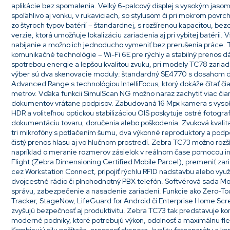
aplikácie bez spomalenia. Veľký 6-palcový displej s vysokým jasom 
spoľahlivo aj vonku, v rukaviciach, so stylusom či pri mokrom povrchu
zo štyroch typov batérií – štandardnej, s rozšírenou kapacitou, bez
verzie, ktorá umožňuje lokalizáciu zariadenia aj pri vybitej batérii.
nabíjanie a možno ich jednoducho vymeniť bez prerušenia práce
komunikačné technológie – Wi-Fi 6E pre rýchly a stabilný prenos dát
spotrebou energie a lepšou kvalitou zvuku, pri modely TC78 zari
výber sú dva skenovacie moduly: štandardný SE4770 s dosahom d
Advanced Range s technológiou IntelliFocus, ktorý dokáže čítať čia
metrov. Vďaka funkcii SimulScan NG možno naraz zachytiť viac čiar
dokumentov vrátane podpisov. Zabudovaná 16 Mpx kamera s vy
HDR a voliteľnou optickou stabilizáciou OIS poskytuje ostré fotogr
dokumentáciu tovaru, doručenia alebo poškodenia. Zvuková kvalita 
tri mikrofóny s potlačením šumu, dva výkonné reproduktory a pod
čistý prenos hlasu aj vo hlučnom prostredí. Zebra TC73 možno rozšír
napríklad o meranie rozmerov zásielok v reálnom čase pomocou 
Flight (Zebra Dimensioning Certified Mobile Parcel), premeniť za
cez Workstation Connect, pripojiť rýchlu RFID nadstavbu alebo využ
dvojcestné rádio či plnohodnotný PBX telefón. Softvérová sada Mo
správu, zabezpečenie a nasadenie zariadení. Funkcie ako Zero-T
Tracker, StageNow, LifeGuard for Android či Enterprise Home Scre
zvyšujú bezpečnosť aj produktivitu. Zebra TC73 tak predstavuje k
moderné podniky, ktoré potrebujú výkon, odolnosť a maximálnu flex