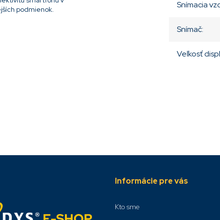
nektivitu smartfónu v
Snímacia vz
ejších podmienok.
Snímač
:
Veľkosť disp
Informácie pre vás
Kto sme