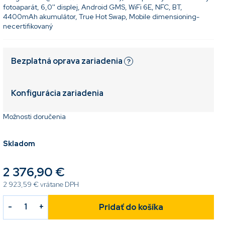
fotoaparát, 6,0'' displej, Android GMS, WiFi 6E, NFC, BT,
4400mAh akumulátor, True Hot Swap, Mobile dimensioning-
necertifikovaný
Bezplatná oprava zariadenia
?
Konfigurácia zariadenia
Možnosti doručenia
Skladom
2 376,90 €
2 923,59 €
vrátane DPH
Pridať do košíka