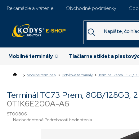
Prejsť
Reklamácie a vrátenie
Obchodné podmienky
Coo
na
obsah
Mobilné terminály
Tlačiarne etikiet a plastový
Mobilné terminály
Dotykové terminály
Terminál Zebra TC73/TC
Terminál TC73 Prem, 8GB/128GB, 
0T1K6E200A-A6
ST00806
Priemerné
Neohodnotené
Podrobnosti hodnotenia
hodnotenie
produktu
je