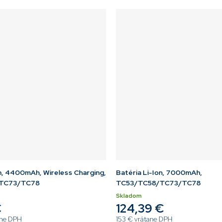
on, 4400mAh, Wireless Charging,
Batéria Li-Ion, 7000mAh,
TC73/TC78
TC53/TC58/TC73/TC78
Skladom
€
124,39 €
ane DPH
153 € vrátane DPH