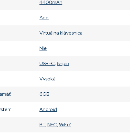
4400mAh
Áno
Virtuálna klávesnica
Nie
USB-C
,
8-pin
Vysoká
amäť
:
6GB
ystém
:
Android
BT
,
NFC
,
WiFi7