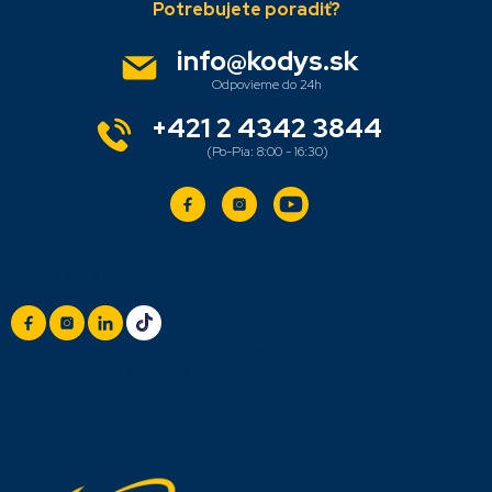
á
p
ä
info
@
kodys.sk
t
i
e
+421 2 4342 3844
Sledujte nás
+420 777 888 999
(Po-Pá: 8:00 - 16:30)
info@titan.cz
Odpovieme do 24 h