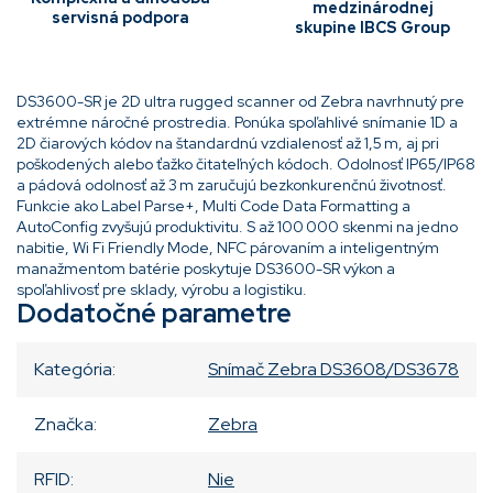
medzinárodnej
servisná podpora
skupine IBCS Group
DS3600-SR je 2D ultra rugged scanner od Zebra navrhnutý pre
extrémne náročné prostredia. Ponúka spoľahlivé snímanie 1D a
2D čiarových kódov na štandardnú vzdialenosť až 1,5 m, aj pri
poškodených alebo ťažko čitateľných kódoch. Odolnosť IP65/IP68
a pádová odolnosť až 3 m zaručujú bezkonkurenčnú životnosť.
Funkcie ako Label Parse+, Multi Code Data Formatting a
AutoConfig zvyšujú produktivitu. S až 100 000 skenmi na jedno
nabitie, Wi Fi Friendly Mode, NFC párovaním a inteligentným
manažmentom batérie poskytuje DS3600-SR výkon a
spoľahlivosť pre sklady, výrobu a logistiku.
Dodatočné parametre
Kategória
:
Snímač Zebra DS3608/DS3678
Značka
:
Zebra
RFID
:
Nie