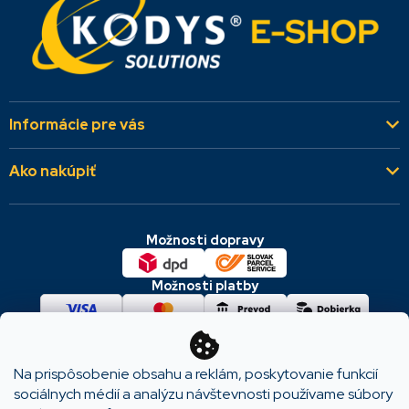
Informácie pre vás
Kto sme
Ako nakúpiť
Aktuality
Všeobecné obchodné podmienky
Referencie
Možnosti dopravy
Dodacie a platobné podmienky
Kontakty
Cookies & GDPR
Možnosti platby
Reklamácie a vrátenie
Na prispôsobenie obsahu a reklám, poskytovanie funkcií
Copyright 2026
KODYS SOLUTIONS
. Všetky práva
sociálnych médií a analýzu návštevnosti používame súbory
vyhradené.