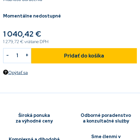
Momentálne nedostupné
1 040,42 €
1 279,72 € vrátane DPH
Pridať do košíka
Opýtať sa
Široká ponuka
Odborné poradenstvo
za výhodné ceny
a konzultačné služby
Sme členmi v
Komplexná a dlhodobá