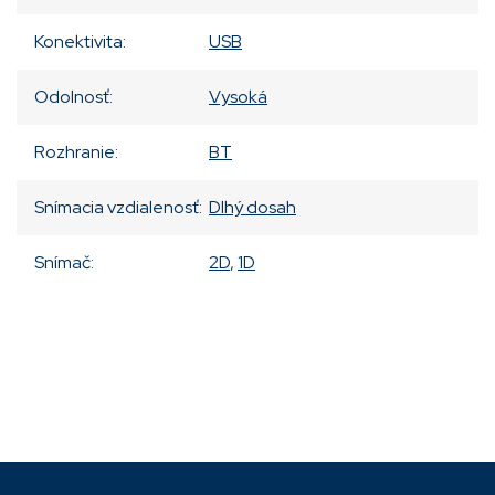
Konektivita
:
USB
Odolnosť
:
Vysoká
Rozhranie
:
BT
Snímacia vzdialenosť
:
Dlhý dosah
Snímač
:
2D
,
1D
Pridať komentár
Z