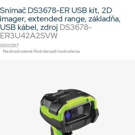
Snímač DS3678-ER USB kit, 2D
imager, extended range, základňa,
USB kábel, zdroj
DS3678-
ER3U42A2SVW
SS00287
Priemerné
Neohodnotené
Podrobnosti hodnotenia
hodnotenie
produktu
je
0,0
z
5
hviezdičiek.