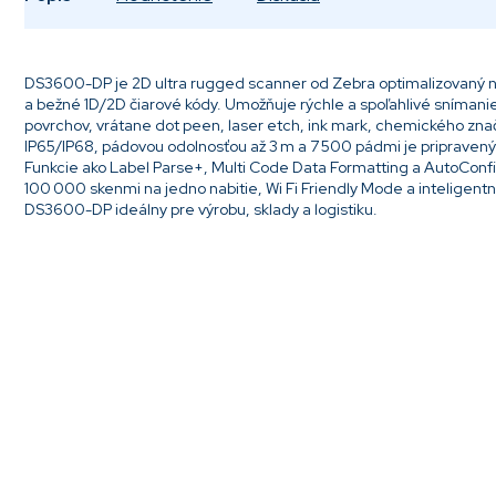
DS3600-DP je 2D ultra rugged scanner od Zebra optimalizovaný n
a bežné 1D/2D čiarové kódy. Umožňuje rýchle a spoľahlivé snímanie
povrchov, vrátane dot peen, laser etch, ink mark, chemického znač
IP65/IP68, pádovou odolnosťou až 3 m a 7 500 pádmi je pripravený
Funkcie ako Label Parse+, Multi Code Data Formatting a AutoConfig
100 000 skenmi na jedno nabitie, Wi Fi Friendly Mode a intelige
DS3600-DP ideálny pre výrobu, sklady a logistiku.