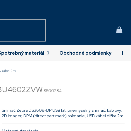
NÁK
KOŠÍ
Spotrebný materiál
Obchodné podmienky
Kon
B kábel 2m
3U4602ZVW
SS00284
Snímač Zebra DS3608-DP USB kit, priemyselný snímač, káblový,
2D imager, DPM (direct part mark) snímanie, USB kábel dĺžka 2m