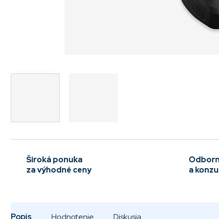
Široká ponuka
Odborn
za výhodné ceny
a konzu
Popis
Hodnotenie
Diskusia