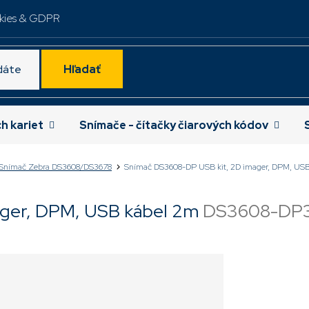
kies & GDPR
Hľadať
ch kariet
Snímače - čítačky čiarových kódov
Snímač Zebra DS3608/DS3678
Snímač DS3608-DP USB kit, 2D imager, DPM, US
ager, DPM, USB kábel 2m
DS3608-DP