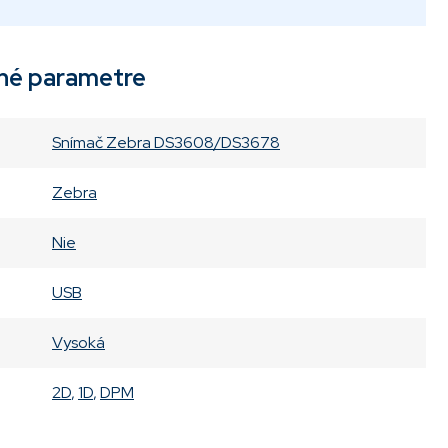
né parametre
Snímač Zebra DS3608/DS3678
Zebra
Nie
USB
Vysoká
2D
,
1D
,
DPM