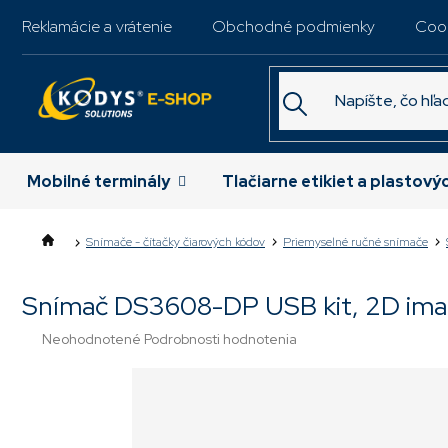
Prejsť
Reklamácie a vrátenie
Obchodné podmienky
Coo
na
obsah
Mobilné terminály
Tlačiarne etikiet a plastový
Snímače - čítačky čiarových kódov
Priemyselné ručné snímače
Snímač DS3608-DP USB kit, 2D im
Priemerné
Neohodnotené
Podrobnosti hodnotenia
hodnotenie
produktu
je
0,0
z