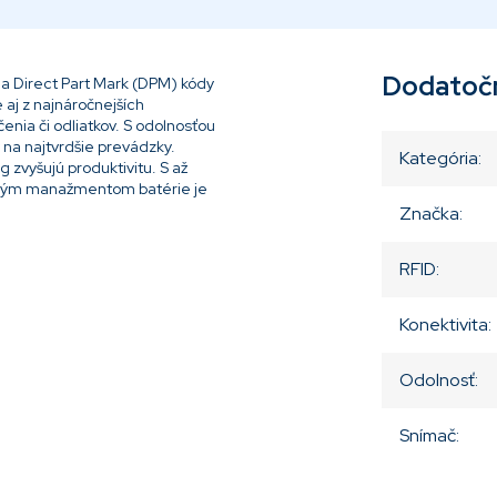
Dodatoč
a Direct Part Mark (DPM) kódy
 aj z najnáročnejších
enia či odliatkov. S odolnosťou
 na najtvrdšie prevádzky.
Kategória
:
 zvyšujú produktivitu. S až
ntným manažmentom batérie je
Značka
:
RFID
:
Konektivita
:
Odolnosť
:
Snímač
: