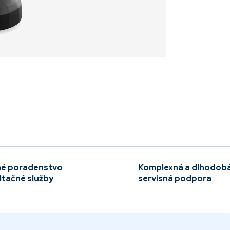
é poradenstvo
Komplexná a dlhodob
ltačné služby
servisná podpora