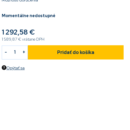
Možnosti doručenia
Momentálne nedostupné
1 292,58 €
1 589,87 € vrátane DPH
Pridať do košíka
Opýtať sa