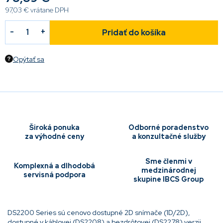
97,03 € vrátane DPH
Pridať do košíka
Opýtať sa
Široká ponuka
Odborné poradenstvo
za výhodné ceny
a konzultačné služby
Sme členmi v
Komplexná a dlhodobá
medzinárodnej
servisná podpora
skupine IBCS Group
DS2200 Series sú cenovo dostupné 2D snímače (1D/2D),
dostupné v káblovej (DS2208) a bezdrôtovej (DS2278) verzii.