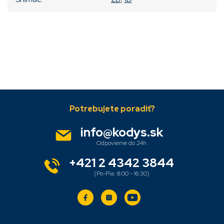
Pridať komentár
Z
á
p
ä
info
@
kodys.sk
t
i
e
+421 2 4342 3844