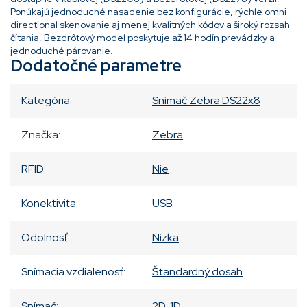
Ponúkajú jednoduché nasadenie bez konfigurácie, rýchle omni
directional skenovanie aj menej kvalitných kódov a široký rozsah
čítania. Bezdrôtový model poskytuje až 14 hodín prevádzky a
jednoduché párovanie.
Dodatočné parametre
Kategória
:
Snímač Zebra DS22x8
Značka
:
Zebra
RFID
:
Nie
Konektivita
:
USB
Odolnosť
:
Nízka
Snímacia vzdialenosť
:
Štandardný dosah
Snímač
:
2D
,
1D