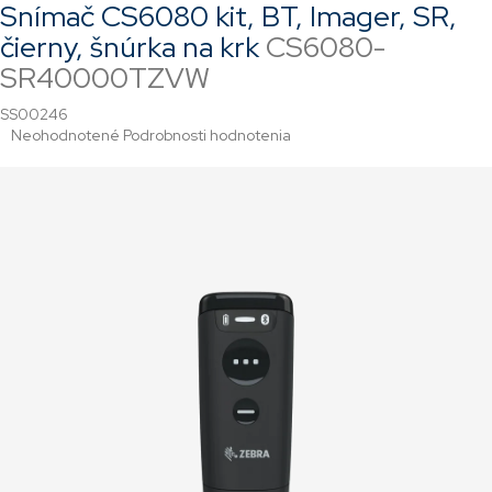
Snímač CS6080 kit, BT, Imager, SR,
čierny, šnúrka na krk
CS6080-
SR40000TZVW
SS00246
Priemerné
Neohodnotené
Podrobnosti hodnotenia
hodnotenie
produktu
je
0,0
z
5
hviezdičiek.