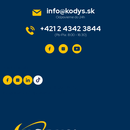
p
ä
info
@
kodys.sk
t
i
e
+421 2 4342 3844
Sledujte nás
+420 777 888 999
(Po-Pá: 8:00 - 16:30)
info@titan.cz
Odpovieme do 24 h