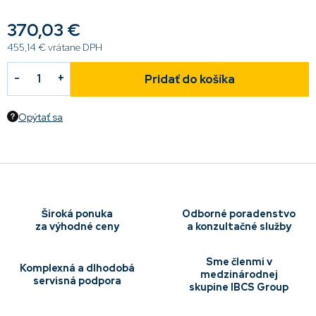
370,03 €
455,14 € vrátane DPH
Pridať do košíka
Opýtať sa
Široká ponuka
Odborné poradenstvo
za výhodné ceny
a konzultačné služby
Sme členmi v
Komplexná a dlhodobá
medzinárodnej
servisná podpora
skupine IBCS Group