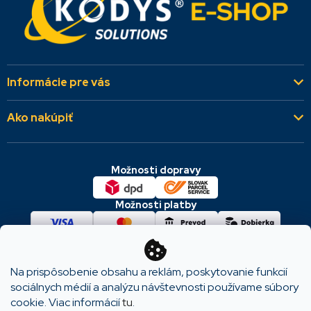
Informácie pre vás
Kto sme
Ako nakúpiť
Aktuality
Všeobecné obchodné podmienky
Referencie
Možnosti dopravy
Dodacie a platobné podmienky
Kontakty
Cookies & GDPR
Možnosti platby
Reklamácie a vrátenie
Na prispôsobenie obsahu a reklám, poskytovanie funkcií
Copyright 2026
KODYS SOLUTIONS
. Všetky práva
sociálnych médií a analýzu návštevnosti používame súbory
vyhradené.
cookie. Viac informácií
tu
.