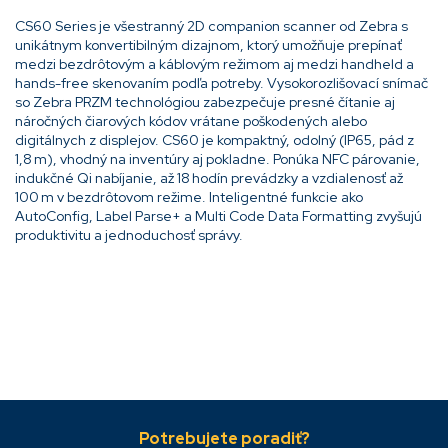
CS60 Series je všestranný 2D companion scanner od Zebra s
unikátnym konvertibilným dizajnom, ktorý umožňuje prepínať
medzi bezdrôtovým a káblovým režimom aj medzi handheld a
hands-free skenovaním podľa potreby. Vysokorozlišovací snímač
so Zebra PRZM technológiou zabezpečuje presné čítanie aj
náročných čiarových kódov vrátane poškodených alebo
digitálnych z displejov. CS60 je kompaktný, odolný (IP65, pád z
1,8 m), vhodný na inventúry aj pokladne. Ponúka NFC párovanie,
indukčné Qi nabíjanie, až 18 hodín prevádzky a vzdialenosť až
100 m v bezdrôtovom režime. Inteligentné funkcie ako
AutoConfig, Label Parse+ a Multi Code Data Formatting zvyšujú
produktivitu a jednoduchosť správy.
Pridať komentár
Z
á