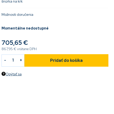
šnúrka na krk
Možnosti doručenia
Momentálne nedostupné
705,65 €
867,95 € vrátane DPH
Pridať do košíka
Opýtať sa