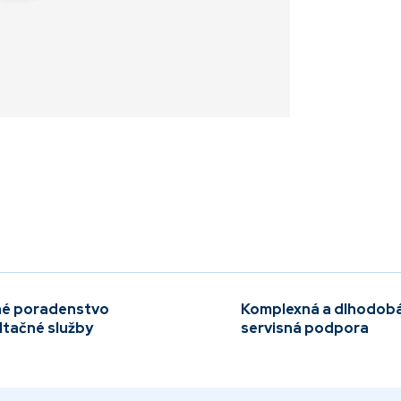
é poradenstvo
Komplexná a dlhodob
ltačné služby
servisná podpora