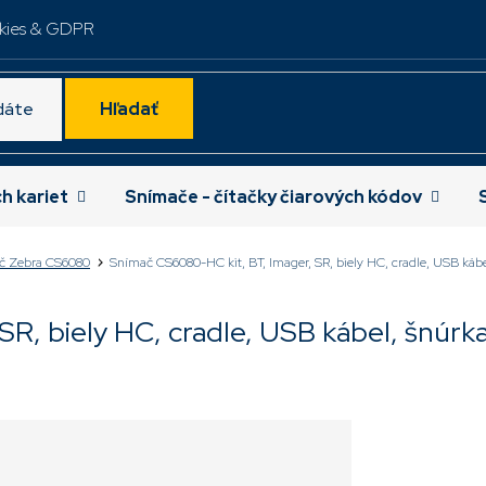
kies & GDPR
Hľadať
ch kariet
Snímače - čítačky čiarových kódov
č Zebra CS6080
Snímač CS6080-HC kit, BT, Imager, SR, biely HC, cradle, USB kábe
R, biely HC, cradle, USB kábel, šnúrk