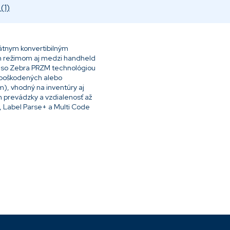
(1)
átnym konvertibilným
m režimom aj medzi handheld
č so Zebra PRZM technológiou
 poškodených alebo
 m), vhodný na inventúry aj
n prevádzky a vzdialenosť až
, Label Parse+ a Multi Code