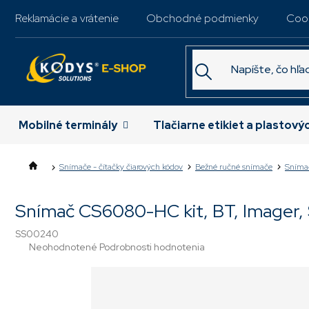
Prejsť
Reklamácie a vrátenie
Obchodné podmienky
Coo
na
obsah
Mobilné terminály
Tlačiarne etikiet a plastový
Snímače - čítačky čiarových kódov
Bežné ručné snímače
Sníma
Snímač CS6080-HC kit, BT, Imager, S
SS00240
Priemerné
Neohodnotené
Podrobnosti hodnotenia
hodnotenie
produktu
je
0,0