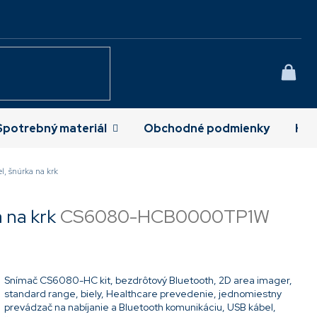
NÁK
KOŠÍ
Spotrebný materiál
Obchodné podmienky
Kon
l, šnúrka na krk
a na krk
CS6080-HCB0000TP1W
Snímač CS6080-HC kit, bezdrôtový Bluetooth, 2D area imager,
standard range, biely, Healthcare prevedenie, jednomiestny
prevádzač na nabíjanie a Bluetooth komunikáciu, USB kábel,