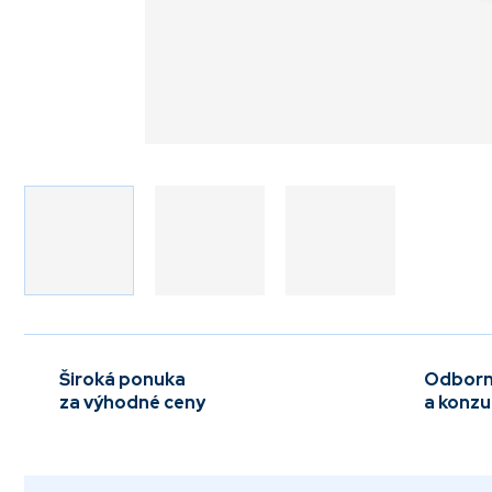
Široká ponuka
Odborn
za výhodné ceny
a konzu