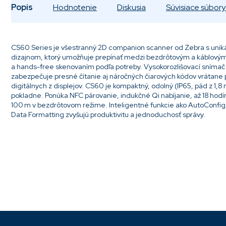
Popis
Hodnotenie
Diskusia
Súvisiace súbory 
CS60 Series je všestranný 2D companion scanner od Zebra s unik
dizajnom, ktorý umožňuje prepínať medzi bezdrôtovým a káblový
a hands-free skenovaním podľa potreby. Vysokorozlišovací sníma
zabezpečuje presné čítanie aj náročných čiarových kódov vrátane
digitálnych z displejov. CS60 je kompaktný, odolný (IP65, pád z 1,8
pokladne. Ponúka NFC párovanie, indukčné Qi nabíjanie, až 18 hodí
100 m v bezdrôtovom režime. Inteligentné funkcie ako AutoConfig
Data Formatting zvyšujú produktivitu a jednoduchosť správy.
Pridať komentár