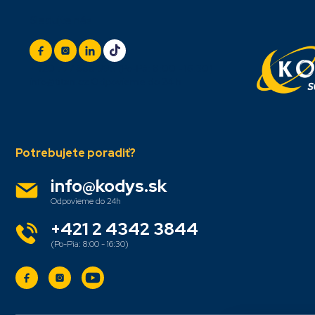
Z
Sledujte nás
á
p
ä
t
+420 777 888 999
(Po-Pá: 8:00 - 16:30)
i
info@titan.cz
Odpovieme do 24 h
e
info
@
kodys.sk
+421 2 4342 3844