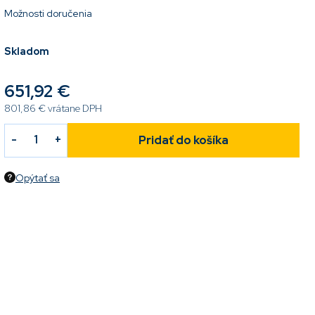
Možnosti doručenia
Skladom
651,92 €
801,86 € vrátane DPH
Pridať do košíka
Opýtať sa