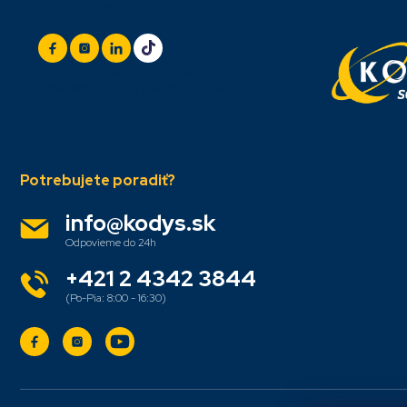
Sledujte nás
á
p
ä
t
+420 777 888 999
(Po-Pá: 8:00 - 16:30)
i
info@titan.cz
Odpovieme do 24 h
e
info
@
kodys.sk
+421 2 4342 3844