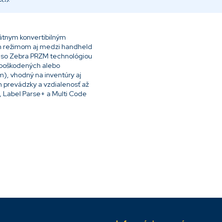
átnym konvertibilným
m režimom aj medzi handheld
č so Zebra PRZM technológiou
 poškodených alebo
 m), vhodný na inventúry aj
n prevádzky a vzdialenosť až
, Label Parse+ a Multi Code