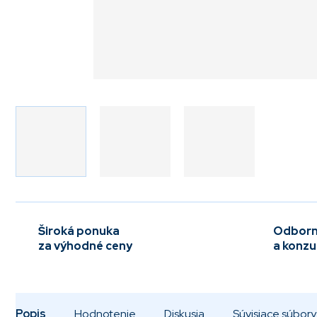
Široká ponuka
Odborn
za výhodné ceny
a konzu
Popis
Hodnotenie
Diskusia
Súvisiace súbory 