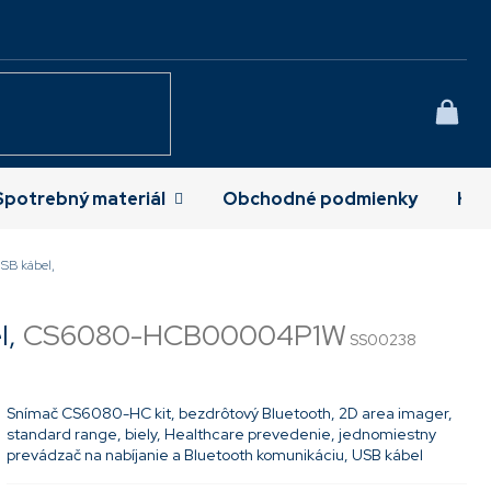
NÁK
KOŠÍ
Spotrebný materiál
Obchodné podmienky
Kon
USB kábel,
l,
CS6080-HCB00004P1W
SS00238
Snímač CS6080-HC kit, bezdrôtový Bluetooth, 2D area imager,
standard range, biely, Healthcare prevedenie, jednomiestny
prevádzač na nabíjanie a Bluetooth komunikáciu, USB kábel