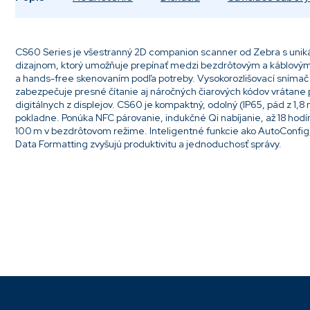
CS60 Series je všestranný 2D companion scanner od Zebra s unik
dizajnom, ktorý umožňuje prepínať medzi bezdrôtovým a káblový
a hands-free skenovaním podľa potreby. Vysokorozlišovací sníma
zabezpečuje presné čítanie aj náročných čiarových kódov vrátane
digitálnych z displejov. CS60 je kompaktný, odolný (IP65, pád z 1,8
pokladne. Ponúka NFC párovanie, indukčné Qi nabíjanie, až 18 hodí
100 m v bezdrôtovom režime. Inteligentné funkcie ako AutoConfig
Data Formatting zvyšujú produktivitu a jednoduchosť správy.
Pridať komentár
Z