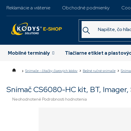
Prejsť
Reklamácie a vrátenie
Obchodné podmienky
Coo
na
obsah
Mobilné terminály
Tlačiarne etikiet a plastový
Snímače - čítačky čiarových kódov
Bežné ručné snímače
Sníma
Snímač CS6080-HC kit, BT, Imager, S
Priemerné
Neohodnotené
Podrobnosti hodnotenia
hodnotenie
produktu
je
0,0
z