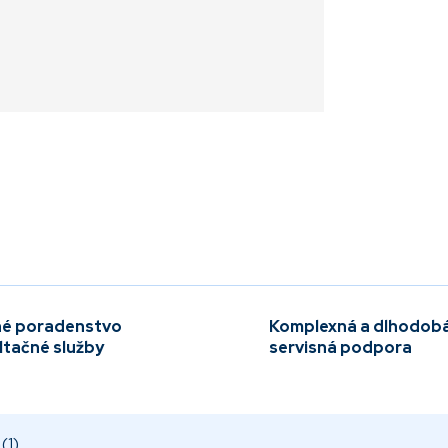
é poradenstvo
Komplexná a dlhodob
ltačné služby
servisná podpora
(1)