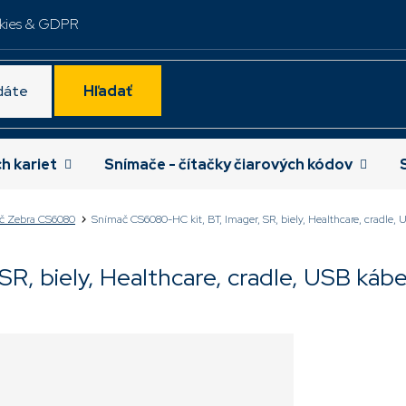
kies & GDPR
Hľadať
ch kariet
Snímače - čítačky čiarových kódov
č Zebra CS6080
Snímač CS6080-HC kit, BT, Imager, SR, biely, Healthcare, cradle, 
R, biely, Healthcare, cradle, USB kábe