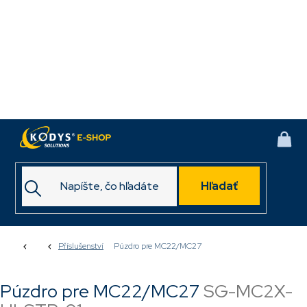
Prejsť
na
obsah
NÁK
KOŠ
Hľadať
Domov
Příslušenství
Púzdro pre MC22/MC27
Púzdro pre MC22/MC27
SG-MC2X-