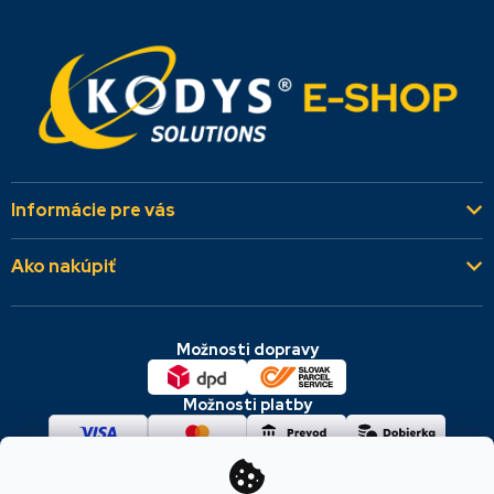
Informácie pre vás
Kto sme
Ako nakúpiť
Aktuality
Všeobecné obchodné podmienky
Referencie
Možnosti dopravy
Dodacie a platobné podmienky
Kontakty
Cookies & GDPR
Možnosti platby
Reklamácie a vrátenie