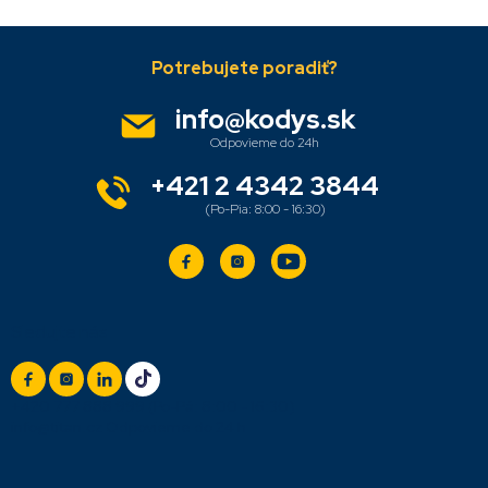
Z
á
p
ä
info
@
kodys.sk
t
i
e
+421 2 4342 3844
Sledujte nás
+420 777 888 999
(Po-Pá: 8:00 - 16:30)
info@titan.cz
Odpovieme do 24 h