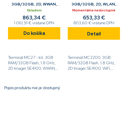
3GB/32GB, 2D, WWAN,
3GB/32GB, 2D, WLAN,
GMS, Cam, 4'', 34 K,
GMS, Cam, 4'', 34 K,
Skladom
Momentálne nedostupné
ANDR, NFC, cradle
4900MAH , ANDR, NFC,
863,34 €
653,33 €
1 061,91 € vrátane DPH
803,60 € vrátane DPH
Do košíka
Detail
Terminál MC27 - kit, 3GB
Terminál MC2200, 3GB
RAM/32GB Flash, 1.8 GHz,
RAM/32GB Flash, 1.8 GHz,
2D Imager SE4100, WWAN,
2D Imager SE4100, WiFi,
GMS, Cam, 4.0" displej, 34
fotoaparát, 4.0'' displej, 34
K, 3500mAh akumulátor,
kláves, 4900mAh
Android, NFC, vložený
akumulátor, Android, NFC,
Popis produktu nie je dostupný
komunikačný a nabíjací...
[code]MC220K-
2B3E3RW[/code]
Pridať komentár