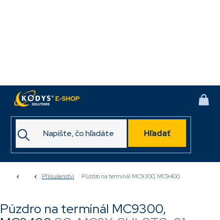
Prejsť
na
obsah
NÁK
KOŠ
Hľadať
Domov
Příslušenství
Púzdro na terminál MC9300, MC9400
Púzdro na terminál MC9300,