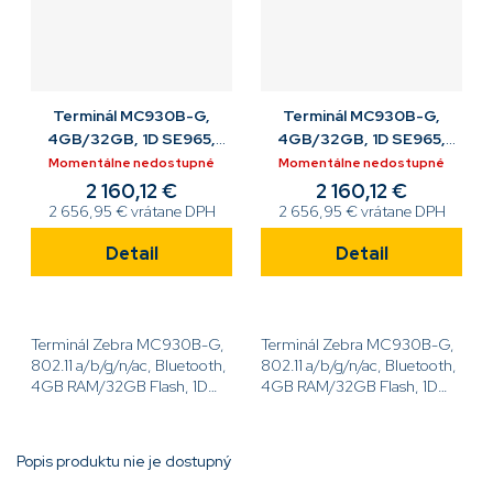
Terminál MC930B-G,
Terminál MC930B-G,
4GB/32GB, 1D SE965,
4GB/32GB, 1D SE965,
29K, 7000mAh bat.,
34K, 7000mAh bat.,
Momentálne nedostupné
Momentálne nedostupné
ABGN/BT/GMS
ABGN/BT/GMS
2 160,12 €
2 160,12 €
2 656,95 € vrátane DPH
2 656,95 € vrátane DPH
Detail
Detail
Terminál Zebra MC930B-G,
Terminál Zebra MC930B-G,
802.11 a/b/g/n/ac, Bluetooth,
802.11 a/b/g/n/ac, Bluetooth,
4GB RAM/32GB Flash, 1D
4GB RAM/32GB Flash, 1D
Laser SE965, 4,3'' displej, 29
Laser SE965, 4,3'' displej, 34
kláves,7000mAh
kláves, 7000mAh
akumulátor, Android
akumulátor, Android
Popis produktu nie je dostupný
GMS[code]MC930B-
GMS[code]MC930B-
GSAAG4RW[/code]
GSABG4RW[/code]