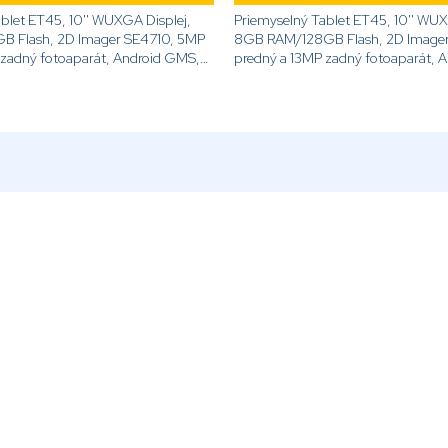
blet ET45, 10'' WUXGA Displej,
Priemyselný Tablet ET45, 10'' WUX
 Flash, 2D Imager SE4710, 5MP
8GB RAM/128GB Flash, 2D Image
 zadný fotoaparát, Android GMS,
predný a 13MP zadný fotoaparát, 
C, BT[code]ET45CB-101D1B0-
WWAN 5G, NFC, BT[code]ET45C
A6[/code]