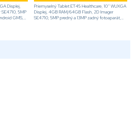
GA Displej,
Priemyselný Tablet ET45 Healthcare, 10'' WUXGA
r SE4710, 5MP
Displej, 4GB RAM/64GB Flash, 2D Imager
Android GMS,
SE4710, 5MP predný a 13MP zadný fotoaparát,
B-101D2B0-
Android GMS, WWAN 5G, NFC,...