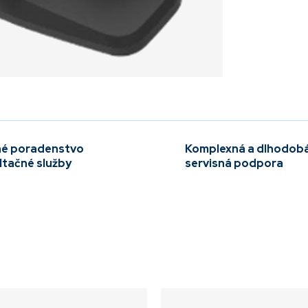
é poradenstvo
Komplexná a dlhodob
ltačné služby
servisná podpora