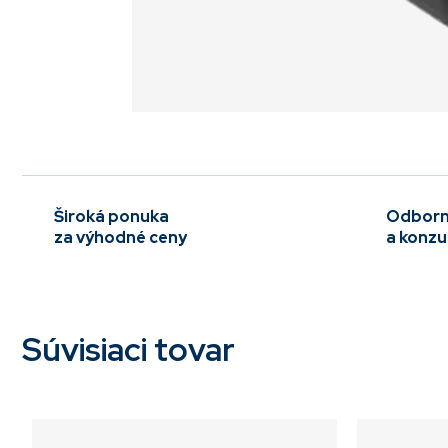
Široká ponuka
Odborn
za výhodné ceny
a konzu
Súvisiaci tovar