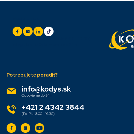
Z
Sledujte nás
á
p
ä
t
+420 777 888 999
(Po-Pá: 8:00 - 16:30)
i
info@titan.cz
Odpovieme do 24 h
e
info
@
kodys.sk
+421 2 4342 3844