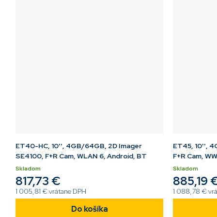
ET40-HC, 10'', 4GB/64GB, 2D Imager
ET45, 10'', 
SE4100, F+R Cam, WLAN 6, Android, BT
F+R Cam, WW
Skladom
Skladom
817,73 €
885,19 
1 005,81 € vrátane DPH
1 088,78 € vr
Do košíka