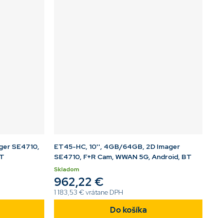
ger SE4710,
ET45-HC, 10'', 4GB/64GB, 2D Imager
BT
SE4710, F+R Cam, WWAN 5G, Android, BT
Skladom
962,22 €
1 183,53 € vrátane DPH
Do košíka