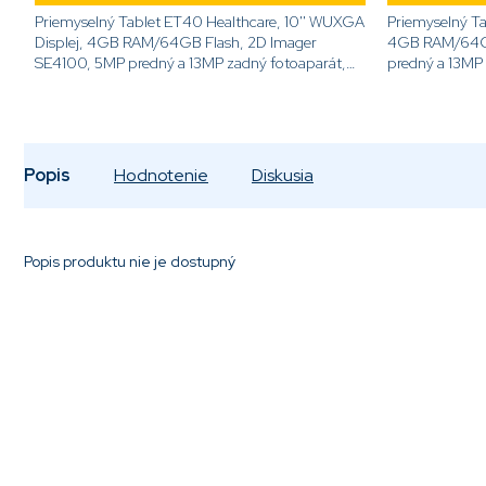
Priemyselný Tablet ET40 Healthcare, 10'' WUXGA
Priemyselný Ta
Displej, 4GB RAM/64GB Flash, 2D Imager
4GB RAM/64GB
SE4100, 5MP predný a 13MP zadný fotoaparát,
predný a 13MP
Android GMS, WiFi 6, NFC,...
WWAN 5G, NF
A6[/code]
Popis
Hodnotenie
Diskusia
Popis produktu nie je dostupný
Pridať komentár