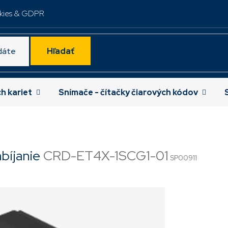
kies & GDPR
Hľadať
ch kariet
Snímače - čítačky čiarových kódov
abíjanie
CRD-ET4X-1SCG1-01
SP00911