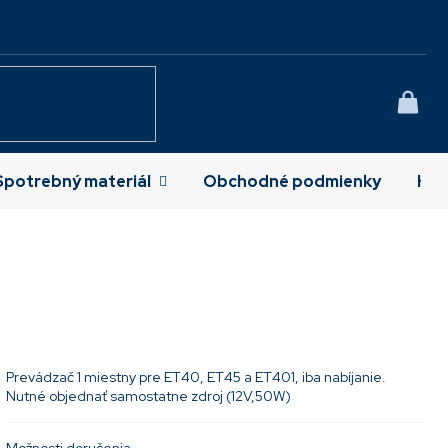
NÁK
KOŠÍ
Spotrebný materiál
Obchodné podmienky
Kon
Prevádzač 1 miestny pre ET40, ET45 a ET401, iba nabíjanie.
Nutné objednať samostatne zdroj (12V,50W)