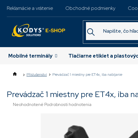
Prejsť
Reklamácie a vrátenie
Obchodné podmienky
Coo
na
obsah
Mobilné terminály
Tlačiarne etikiet a plastový
Příslušenství
Prevádzač 1 miestny pre ET4x, iba nabíjanie
Prevádzač 1 miestny pre ET4x, iba n
Priemerné
Neohodnotené
Podrobnosti hodnotenia
hodnotenie
produktu
je
0,0
z