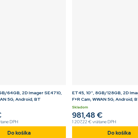
4GB/64GB, 2D Imager SE4710,
ET45, 10'', 8GB/128GB, 2D Ima
AN 5G, Android, BT
F+R Cam, WWAN 5G, Android, 
Skladom
€
981,48 €
átane DPH
1 207,22 € vrátane DPH
Do košíka
Do košíka