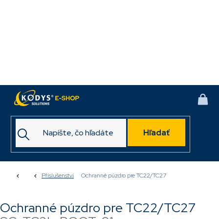
Prejsť
na
obsah
NÁK
KOŠ
Hľadať
Domov
Příslušenství
Ochranné púzdro pre TC22/TC27
Ochranné púzdro pre TC22/TC27