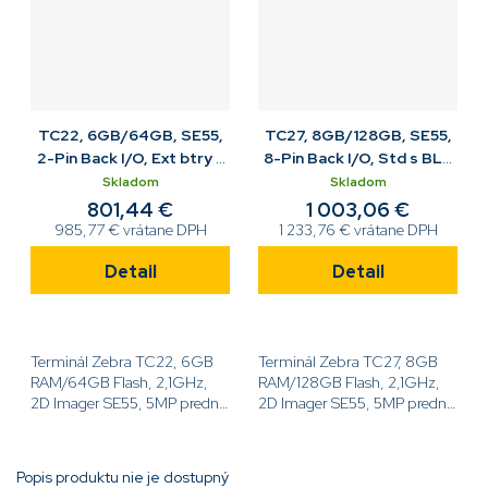
TC22, 6GB/64GB, SE55,
TC27, 8GB/128GB, SE55,
2-Pin Back I/O, Ext btry s
8-Pin Back I/O, Std s BLE
BLE, NFC, BT, USB-C,
bat, NFC, BT, USB-C, SIMa
Skladom
Skladom
GMS
ESIM
801,44 €
1 003,06 €
985,77 € vrátane DPH
1 233,76 € vrátane DPH
Detail
Detail
Terminál Zebra TC22, 6GB
Terminál Zebra TC27, 8GB
RAM/64GB Flash, 2,1GHz,
RAM/128GB Flash, 2,1GHz,
2D Imager SE55, 5MP predný
2D Imager SE55, 5MP predný
a 16MP zadný fotoaparát,
a 16MP zadný fotoaparát,
6,0'' displej, Android GMS,
6,0'' displej, Android GMS,
WiFi, NFC, BT, Extended
WiFi, NFC, BT, SIM a ESIM,
Popis produktu nie je dostupný
Battery, 2-Pin...
3800mAh akumulátor,...