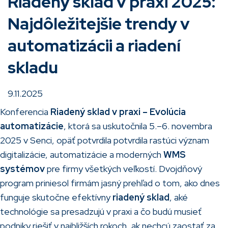
Riadený sklad v praxi 2025:
Najdôležitejšie trendy v
automatizácii a riadení
skladu
9.11.2025
Konferencia
Riadený sklad v praxi – Evolúcia
automatizácie
, ktorá sa uskutočnila 5.–6. novembra
2025 v Senci, opäť potvrdila potvrdila rastúci význam
digitalizácie, automatizácie a moderných
WMS
systémov
pre firmy všetkých veľkostí. Dvojdňový
program priniesol firmám jasný prehľad o tom, ako dnes
funguje skutočne efektívny
riadený sklad
, aké
technológie sa presadzujú v praxi a čo budú musieť
podniky riešiť v najbližších rokoch, ak nechcú zaostať za