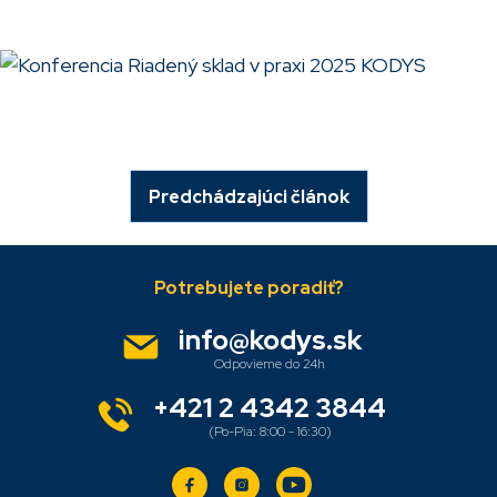
Predchádzajúci článok
Z
á
p
ä
info
@
kodys.sk
t
i
e
+421 2 4342 3844