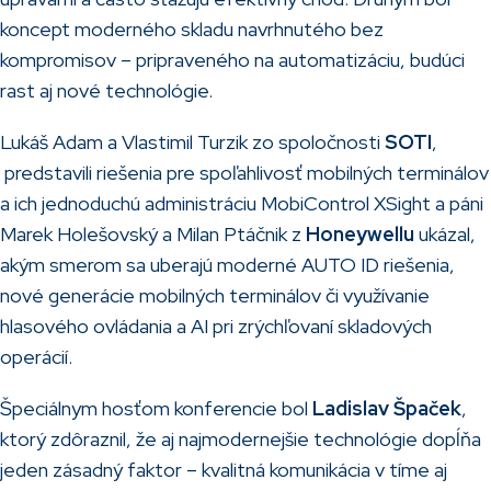
koncept moderného skladu navrhnutého bez
kompromisov – pripraveného na automatizáciu, budúci
rast aj nové technológie.
Lukáš Adam a Vlastimil Turzik zo spoločnosti
SOTI
,
predstavili riešenia pre spoľahlivosť mobilných terminálov
a ich jednoduchú administráciu MobiControl XSight a páni
Marek Holešovský a Milan Ptáčnik z
Honeywellu
ukázal,
akým smerom sa uberajú moderné AUTO ID riešenia,
nové generácie mobilných terminálov či využívanie
hlasového ovládania a AI pri zrýchľovaní skladových
operácií.
Špeciálnym hosťom konferencie bol
Ladislav Špaček
,
ktorý zdôraznil, že aj najmodernejšie technológie dopĺňa
jeden zásadný faktor – kvalitná komunikácia v tíme aj