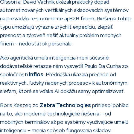
Olsson a David Vachník ukázali praktický dopad
automatizovaných vertikálnych skladovacích systémov
na prevádzku e-commerce aj B2B firiem. Riešenia tohto
typu umožňujú výrazne zrýchliť expedíciu, zlepšiť
presnosť a zároveň riešiť aktuálny problém mnohých
firiem – nedostatok personálu.
Ako agentická umelá inteligencia mení súčasné
dodávateľské reťazce nám vysvetlil Paulo Da Cunha zo
spoločnosti
Infios
. Prednáška ukázala prechod od
reaktívnych, ľudsky riadených procesov k autonómnym
sieťam, ktoré sa vďaka AI dokážu samy optimalizovať.
Boris Keszeg zo
Zebra Technologies
priniesol pohľad
na to, ako moderné technologické riešenia – od
mobilných terminálov až po systémy využívajúce umelú
inteligenciu – menia spôsob fungovania skladov.