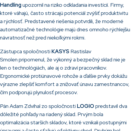
Handling
upozornil na riziko odkladania investícií. Firmy,
ktoré váhajú, často strácajú potenciál zvýšiť produktivitu
a rýchlosť. Predstavené riešenia potvrdili, že moderné
automatizačné technológie majú dnes omnoho rýchlejšiu
návratnosť než pred niekoľkými rokmi.
Zástupca spoločnosti
KASYS
Rastislav
Smolen pripomenul, že výkonný a bezpečný sklad nie je
len o technológiách, ale aj o zdraví pracovníkov.
Ergonomické protiúnavové rohože a ďalšie prvky dokážu
výrazne zlepšiť komfort a znižovať únavu zamestnancov,
čím podporujú plynulosť procesov.
Pán Adam Zdvihal zo spoločnosti
LOGIO
predstavil dva
dôležité pohľady na riadený sklad. Prvým bola
optimalizácia starších skladov, ktoré vznikali postupnými
úpravami a často sťažujú efektívny chod. Druhým bol