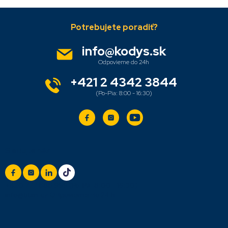
Z
á
p
ä
info
@
kodys.sk
t
i
e
+421 2 4342 3844
Sledujte nás
+420 777 888 999
(Po-Pá: 8:00 - 16:30)
info@titan.cz
Odpovieme do 24 h