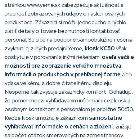
stránkou www.yeme.sk zabezpečuje aktuálnosť a
presnosť zobrazovaných údajov o naskenovaných
produktoch. Zákazníci si môžu jednoducho a rýchlo
zistiť detaily o tovare bez nutnosti kontaktovať
personál. Sú síce na podobné samoobslužné riešenia
zvyknutí aj z iných predajní Yeme,
kiosk KC50
však
poskytuje v porovnaní s inými riešeniami
oveľa väčšie
možnosti pre zobrazenie veľkého množstva
informácií o produktoch v prehľadnej forme
a to
vďaka veľkému a dobre čitateľnému displeju.
Nesporne tak zvyšuje zákaznícky komfort. Odhadujú,
že pomer medzi vyhľadávaním informácií cez kiosk a
osobným kontaktom s personálom je približne 50:50.
Keďže kiosk umožňuje zákazníkom
samostatne
vyhľadávať informácie o cenách a zložení
, znižuje
sa počet otázok smerovaných na zamestnancov.