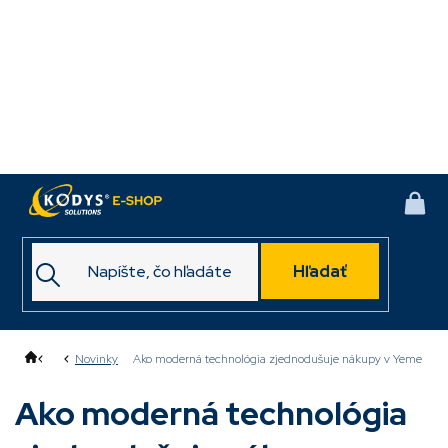
Prejsť
na
obsah
NÁK
KOŠ
Hľadať
Domov
Novinky
Ako moderná technológia zjednodušuje nákupy v Yeme
Ako moderná technológia