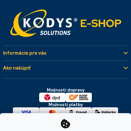
Informácie pre vás
Kto sme
Ako nakúpiť
Aktuality
Všeobecné obchodné podmienky
Referencie
Možnosti dopravy
Dodacie a platobné podmienky
Kontakty
Cookies & GDPR
Možnosti platby
Reklamácie a vrátenie