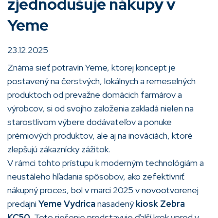
zjednodušuje nákupy v
Yeme
23.12.2025
Známa sieť potravín Yeme, ktorej koncept je
postavený na čerstvých, lokálnych a remeselných
produktoch od prevažne domácich farmárov a
výrobcov, si od svojho založenia zakladá nielen na
starostlivom výbere dodávateľov a ponuke
prémiových produktov, ale aj na inováciách, ktoré
zlepšujú zákaznícky zážitok.
V rámci tohto prístupu k moderným technológiám a
neustáleho hľadania spôsobov, ako zefektívniť
nákupný proces, bol v marci 2025 v novootvorenej
predajni
Yeme Vydrica
nasadený
kiosk Zebra
KC50
. Toto riešenie predstavuje ďalší krok vpred v