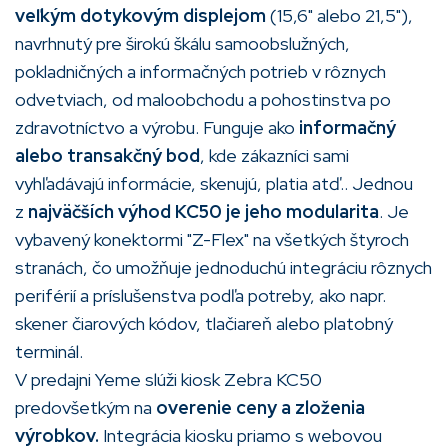
veľkým dotykovým displejom
(15,6" alebo 21,5"),
navrhnutý pre širokú škálu samoobslužných,
pokladničných a informačných potrieb v rôznych
odvetviach, od maloobchodu a pohostinstva po
zdravotníctvo a výrobu. Funguje ako
informačný
alebo transakčný bod
, kde zákazníci sami
vyhľadávajú informácie, skenujú, platia atď.. Jednou
z
najväčších výhod KC50 je jeho
modularita
. Je
vybavený konektormi "Z-Flex" na všetkých štyroch
stranách, čo umožňuje jednoduchú integráciu rôznych
periférií a príslušenstva podľa potreby, ako napr.
skener čiarových kódov, tlačiareň alebo platobný
terminál.
V predajni Yeme slúži kiosk Zebra KC50
predovšetkým na
overenie ceny a zloženia
výrobkov.
Integrácia kiosku priamo s webovou