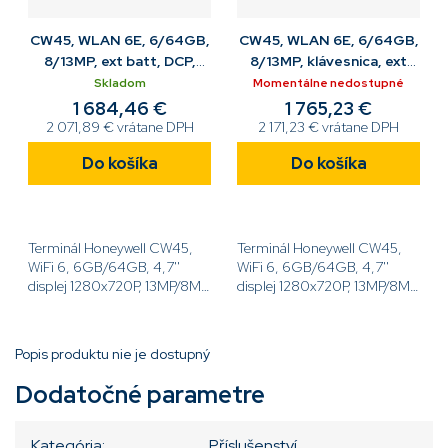
CW45, WLAN 6E, 6/64GB,
CW45, WLAN 6E, 6/64GB,
8/13MP, ext batt, DCP,
8/13MP, klávesnica, ext
vyžaduje popruh na ruku
batt, vyžaduje popruh na
Skladom
Momentálne nedostupné
ruku
1 684,46 €
1 765,23 €
2 071,89 € vrátane DPH
2 171,23 € vrátane DPH
Do košíka
Do košíka
Terminál Honeywell CW45,
Terminál Honeywell CW45,
WiFi 6, 6GB/64GB, 4,7''
WiFi 6, 6GB/64GB, 4,7''
displej 1280x720P, 13MP/8MP,
displej 1280x720P, 13MP/8MP,
rozšírená batéria
rozšírená batéria
(6800mAh), Android, DCP -
(6800mAh), Android,
1 ročná licencia, vyžaduje
klávesnica, vyžaduje popruh
Popis produktu nie je dostupný
popruh na...
na ruku[code]CW45-X0N-
BND10XG[/code]
Dodatočné parametre
Kategória
:
Příslušenství