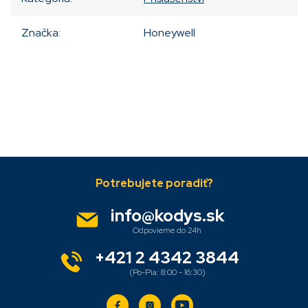
Značka
:
Honeywell
Pridať komentár
Z
á
p
ä
info
@
kodys.sk
t
i
e
+421 2 4342 3844