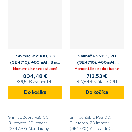
Snímač RS5100, 2D
Snímač RS5100, 2D
(SE4710), 480mAh, Back
(SE4710), 480mAh,
of Hand Mount, BT,
Double Trigger, No USB,
Momentálne nedostupné
Momentálne nedostupné
Top Trigger, BT,
804,48 €
713,53 €
989,51 € vrátane DPH
877,64 € vrátane DPH
Do košíka
Do košíka
Snímač Zebra RS5100,
Snímač Zebra RS5100,
Bluetooth, 2D Imager
Bluetooth, 2D Imager
(SE4770), štandardný
(SE4770), štandardný