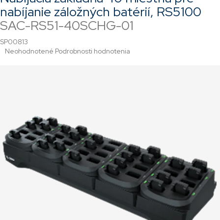
nabíjanie záložných batérií, RS5100
SAC-RS51-40SCHG-01
SP00813
Priemerné
Neohodnotené
Podrobnosti hodnotenia
hodnotenie
produktu
je
0,0
z
5
hviezdičiek.