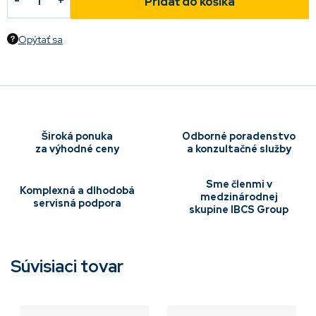
Pridať do košíka
Opýtať sa
Široká ponuka
Odborné poradenstvo
za výhodné ceny
a konzultačné služby
Sme členmi v
Komplexná a dlhodobá
medzinárodnej
servisná podpora
skupine IBCS Group
Súvisiaci tovar