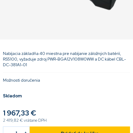
Nabíjacia základňa 40 miestna pre nabíjanie záložných batérií,
RS5100, vyžaduje zdroj PWR-BGA12V108W0WW a DC kábel CBL-
DC-381A1-01
Možnosti doručenia
Skladom
1 967,33 €
2 419,82 € vrátane DPH