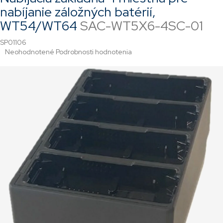
nabíjanie záložných batérií,
WT54/WT64
SAC-WT5X6-4SC-01
SP01106
Priemerné
Neohodnotené
Podrobnosti hodnotenia
hodnotenie
produktu
je
0,0
z
5
hviezdičiek.