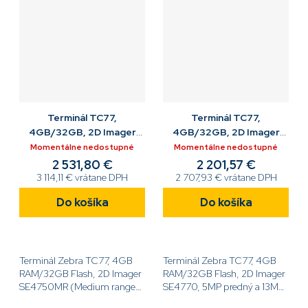
Terminál TC77,
Terminál TC77,
4GB/32GB, 2D Imager
4GB/32GB, 2D Imager
SE4750MR+Cam, Android
SE4770+Cam, Android
Momentálne nedostupné
Momentálne nedostupné
GMS, NFC, BT, 2 SIM
GMS, NFC, BT, 2 SIM
2 531,80 €
2 201,57 €
3 114,11 € vrátane DPH
2 707,93 € vrátane DPH
Do košíka
Do košíka
Terminál Zebra TC77, 4GB
Terminál Zebra TC77, 4GB
RAM/32GB Flash, 2D Imager
RAM/32GB Flash, 2D Imager
SE4750MR (Medium range),
SE4770, 5MP predný a 13MP
5MP predný a 13MP zadný
zadný fotoaparát, 4,3''