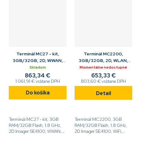
Terminál MC27 - kit,
Terminál MC2200,
3GB/32GB, 2D, WWAN,
3GB/32GB, 2D, WLAN,
GMS, Cam, 4'', 34 K,
GMS, Cam, 4'', 34 K,
Skladom
Momentálne nedostupné
ANDR, NFC, cradle
4900MAH , ANDR, NFC,
863,34 €
653,33 €
1 061,91 € vrátane DPH
803,60 € vrátane DPH
Do košíka
Detail
Terminál MC27 - kit, 3GB
Terminál MC2200, 3GB
RAM/32GB Flash, 1.8 GHz,
RAM/32GB Flash, 1.8 GHz,
2D Imager SE4100, WWAN,
2D Imager SE4100, WiFi,
GMS, Cam, 4.0" displej, 34
fotoaparát, 4.0'' displej, 34