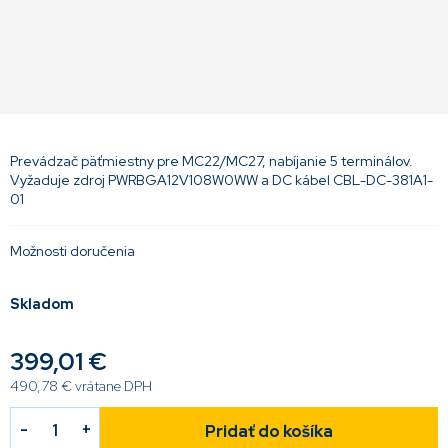
Prevádzač päťmiestny pre MC22/MC27, nabíjanie 5 terminálov.
Vyžaduje zdroj PWRBGA12V108W0WW a DC kábel CBL-DC-381A1-
01
Možnosti doručenia
Skladom
399,01 €
490,78 € vrátane DPH
Pridať do košíka