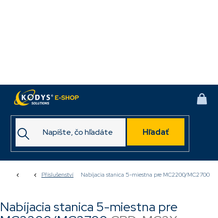
Prejsť
na
obsah
NÁK
KOŠ
Hľadať
Domov
Příslušenství
Nabíjacia stanica 5-miestna pre MC2200/MC2700
Nabíjacia stanica 5-miestna pre