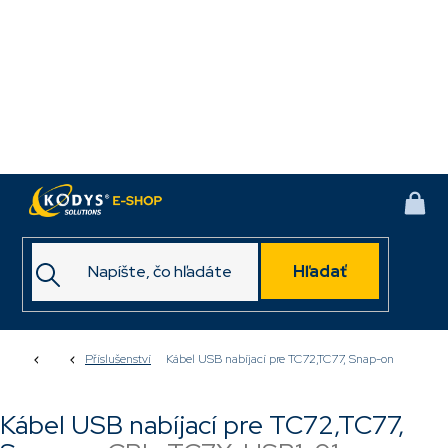
Prejsť
na
obsah
NÁK
KOŠ
Hľadať
Domov
Příslušenství
Kábel USB nabíjací pre TC72,TC77, Snap-on
Kábel USB nabíjací pre TC72,TC77,