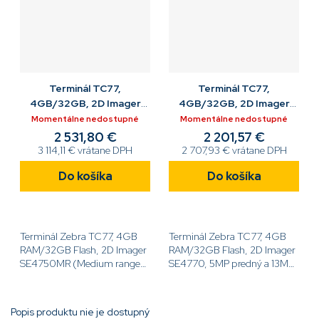
Terminál TC77,
Terminál TC77,
4GB/32GB, 2D Imager
4GB/32GB, 2D Imager
SE4750MR+Cam, Android
SE4770+Cam, Android
Momentálne nedostupné
Momentálne nedostupné
GMS, NFC, BT, 2 SIM
GMS, NFC, BT, 2 SIM
2 531,80 €
2 201,57 €
3 114,11 € vrátane DPH
2 707,93 € vrátane DPH
Do košíka
Do košíka
Terminál Zebra TC77, 4GB
Terminál Zebra TC77, 4GB
RAM/32GB Flash, 2D Imager
RAM/32GB Flash, 2D Imager
SE4750MR (Medium range),
SE4770, 5MP predný a 13MP
5MP predný a 13MP zadný
zadný fotoaparát, 4,3''
fotoaparát, 4,3'' displej,
displej, Android GMS, WLAN,
Android GMS, WLAN, NFC,
NFC, BT, 4620mAh
Popis produktu nie je dostupný
BT, 4620mAh akumulátor,
akumulátor, 2...