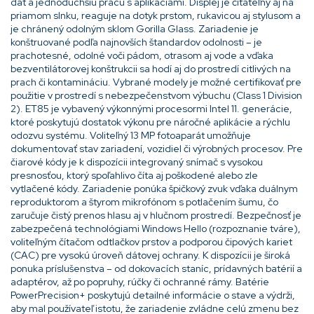
dát a jednoduchšiu prácu s aplikáciami. Displej je čitateľný aj na
priamom slnku, reaguje na dotyk prstom, rukavicou aj stylusom a
je chránený odolným sklom Gorilla Glass. Zariadenie je
konštruované podľa najnovších štandardov odolnosti – je
prachotesné, odolné voči pádom, otrasom aj vode a vďaka
bezventilátorovej konštrukcii sa hodí aj do prostredí citlivých na
prach či kontamináciu. Vybrané modely je možné certifikovať pre
použitie v prostredí s nebezpečenstvom výbuchu (Class 1 Division
2). ET85 je vybavený výkonnými procesormi Intel 11. generácie,
ktoré poskytujú dostatok výkonu pre náročné aplikácie a rýchlu
odozvu systému. Voliteľný 13 MP fotoaparát umožňuje
dokumentovať stav zariadení, vozidiel či výrobných procesov. Pre
čiarové kódy je k dispozícii integrovaný snímač s vysokou
presnosťou, ktorý spoľahlivo číta aj poškodené alebo zle
vytlačené kódy. Zariadenie ponúka špičkový zvuk vďaka duálnym
reproduktorom a štyrom mikrofónom s potlačením šumu, čo
zaručuje čistý prenos hlasu aj v hlučnom prostredí. Bezpečnosť je
zabezpečená technológiami Windows Hello (rozpoznanie tváre),
voliteľným čítačom odtlačkov prstov a podporou čipových kariet
(CAC) pre vysokú úroveň dátovej ochrany. K dispozícii je široká
ponuka príslušenstva – od dokovacích staníc, prídavných batérií a
adaptérov, až po popruhy, rúčky či ochranné rámy. Batérie
PowerPrecision+ poskytujú detailné informácie o stave a výdrži,
aby mal používateľ istotu, že zariadenie zvládne celú zmenu bez