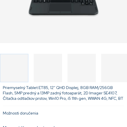
Priemyselný Tablet ET85, 12'' QHD Displej, 8GB RAM/256GB
Flash, 5MP predný a 13MP zadný fotoaparát, 2D Imager SE4107,
Čítačka odtlačkov prstov, Win10 Pro, i5 11th gen, WWAN 4G, NFC, BT
Možnosti doručenia