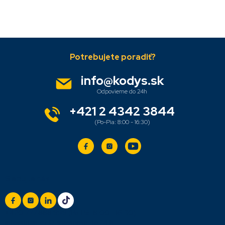
Z
á
p
ä
info
@
kodys.sk
t
i
e
+421 2 4342 3844
Sledujte nás
+420 777 888 999
(Po-Pá: 8:00 - 16:30)
info@titan.cz
Odpovieme do 24 h