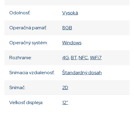
Odolnosť
:
Vysoká
Operačná pamäť
:
8GB
Operačný systém
:
Windows
Rozhranie
:
4G
,
BT
,
NFC
,
WiFi7
Snímacia vzdialenosť
:
Štandardný dosah
Snímač
:
2D
Veľkosť displeja
:
12''
Pridať komentár