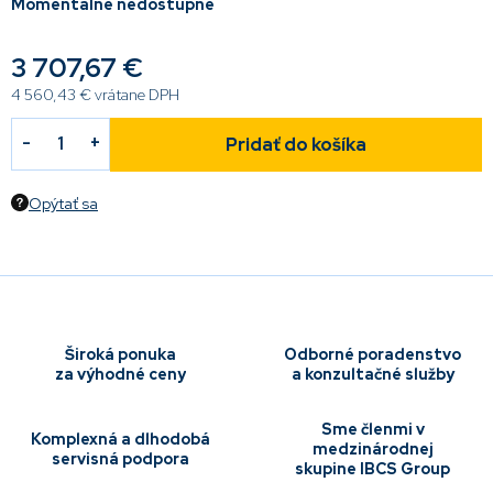
Momentálne nedostupné
3 707,67 €
4 560,43 € vrátane DPH
Pridať do košíka
Opýtať sa
Široká ponuka
Odborné poradenstvo
za výhodné ceny
a konzultačné služby
Sme členmi v
Komplexná a dlhodobá
medzinárodnej
servisná podpora
skupine IBCS Group