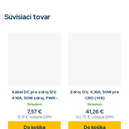
Súvisiaci tovar
Kábel DC pre zdroj 12V,
Zdroj 12V, 4,16A, 50W pre
4.16A, 50W zdroj, PWR-
CRD (148)
BGA12V50W0WW / CRD
Skladom
Skladom
7,57 €
41,26 €
9,31 € vrátane DPH
50,75 € vrátane DPH
Do košíka
Do košíka