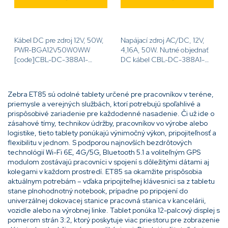
Kábel DC pre zdroj 12V, 50W,
Napájací zdroj AC/DC, 12V,
PWR-BGA12V50W0WW
4,16A, 50W. Nutné objednať
[code]CBL-DC-388A1-
DC kábel CBL-DC-388A1-
01[/code]
01[code]PWR-
BGA12V50W0WW[/code]
Zebra ET85 sú odolné tablety určené pre pracovníkov v teréne,
priemysle a verejných službách, ktorí potrebujú spoľahlivé a
prispôsobivé zariadenie pre každodenné nasadenie. Či už ide o
zásahové tímy, technikov údržby, pracovníkov vo výrobe alebo
logistike, tieto tablety ponúkajú výnimočný výkon, pripojiteľnosť a
flexibilitu v jednom. S podporou najnovších bezdrôtových
technológií Wi-Fi 6E, 4G/5G, Bluetooth 5.1 a voliteľným GPS
modulom zostávajú pracovníci v spojení s dôležitými dátami aj
kolegami v každom prostredí. ET85 sa okamžite prispôsobia
aktuálnym potrebám – vďaka pripojiteľnej klávesnici sa z tabletu
stane plnohodnotný notebook, prípadne po pripojení do
univerzálnej dokovacej stanice pracovná stanica v kancelárii,
vozidle alebo na výrobnej linke. Tablet ponúka 12-palcový displej s
pomerom strán 3:2, ktorý poskytuje viac priestoru pre zobrazenie