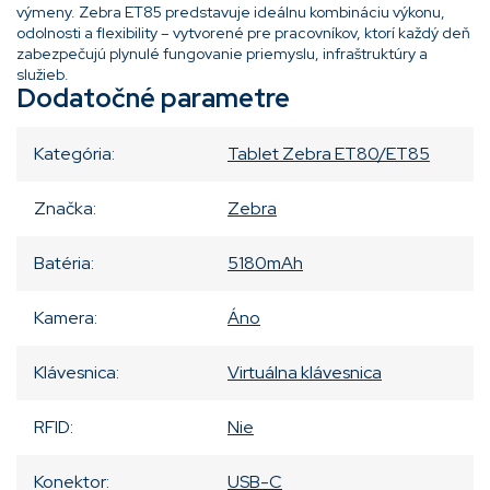
výmeny. Zebra ET85 predstavuje ideálnu kombináciu výkonu,
odolnosti a flexibility – vytvorené pre pracovníkov, ktorí každý deň
zabezpečujú plynulé fungovanie priemyslu, infraštruktúry a
služieb.
Dodatočné parametre
Kategória
:
Tablet Zebra ET80/ET85
Značka
:
Zebra
Batéria
:
5180mAh
Kamera
:
Áno
Klávesnica
:
Virtuálna klávesnica
RFID
:
Nie
Konektor
:
USB-C