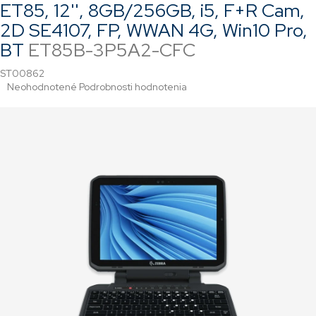
ET85, 12'', 8GB/256GB, i5, F+R Cam,
2D SE4107, FP, WWAN 4G, Win10 Pro,
BT
ET85B-3P5A2-CFC
ST00862
Priemerné
Neohodnotené
Podrobnosti hodnotenia
hodnotenie
produktu
je
0,0
z
5
hviezdičiek.