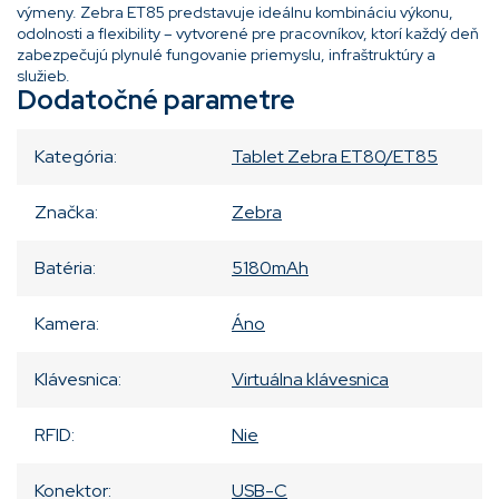
výmeny. Zebra ET85 predstavuje ideálnu kombináciu výkonu,
odolnosti a flexibility – vytvorené pre pracovníkov, ktorí každý deň
zabezpečujú plynulé fungovanie priemyslu, infraštruktúry a
služieb.
Dodatočné parametre
Kategória
:
Tablet Zebra ET80/ET85
Značka
:
Zebra
Batéria
:
5180mAh
Kamera
:
Áno
Klávesnica
:
Virtuálna klávesnica
RFID
:
Nie
Konektor
:
USB-C