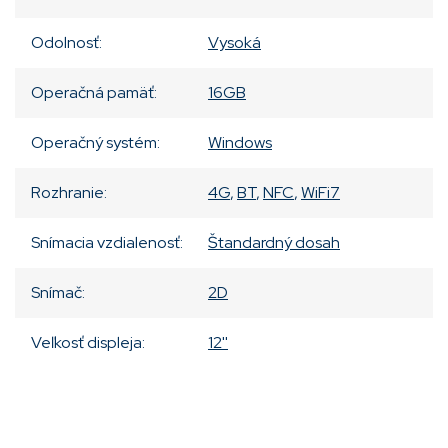
Odolnosť
:
Vysoká
Operačná pamäť
:
16GB
Operačný systém
:
Windows
Rozhranie
:
4G
,
BT
,
NFC
,
WiFi7
Snímacia vzdialenosť
:
Štandardný dosah
Snímač
:
2D
Veľkosť displeja
:
12''
Pridať komentár