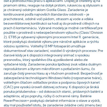
dát a jednoduchšiu prácu s aplikáciami. Displej je čitateľný aj na
priamom slnku, reaguje na dotyk prstom, rukavicou aj stylusom a
je chránený odolným sklom Gorilla Glass. Zariadenie je
konštruované podľa najnovších štandardov odolnosti – je
prachotesné, odolné voči pádom, otrasom aj vode a vďaka
bezventilátorovej konštrukcii sa hodí aj do prostredí citlivých na
prach či kontamináciu. Vybrané modely je možné certifikovať pre
použitie v prostredí s nebezpečenstvom výbuchu (Class 1 Division
2). ET85 je vybavený výkonnými procesormi Intel 11. generácie,
ktoré poskytujú dostatok výkonu pre náročné aplikácie a rýchlu
odozvu systému. Voliteľný 13 MP fotoaparát umožňuje
dokumentovať stav zariadení, vozidiel či výrobných procesov. Pre
čiarové kódy je k dispozícii integrovaný snímač s vysokou
presnosťou, ktorý spoľahlivo číta aj poškodené alebo zle
vytlačené kódy. Zariadenie ponúka špičkový zvuk vďaka duálnym
reproduktorom a štyrom mikrofónom s potlačením šumu, čo
zaručuje čistý prenos hlasu aj v hlučnom prostredí. Bezpečnosť je
zabezpečená technológiami Windows Hello (rozpoznanie tváre),
voliteľným čítačom odtlačkov prstov a podporou čipových kariet
(CAC) pre vysokú úroveň dátovej ochrany. K dispozícii je široká
ponuka príslušenstva – od dokovacích staníc, prídavných batérií a
adaptérov, až po popruhy, rúčky či ochranné rámy. Batérie
PowerPrecision+ poskytujú detailné informácie o stave a výdrži,
aby mal používateľ istotu, že zariadenie zvládne celú zmenu bez