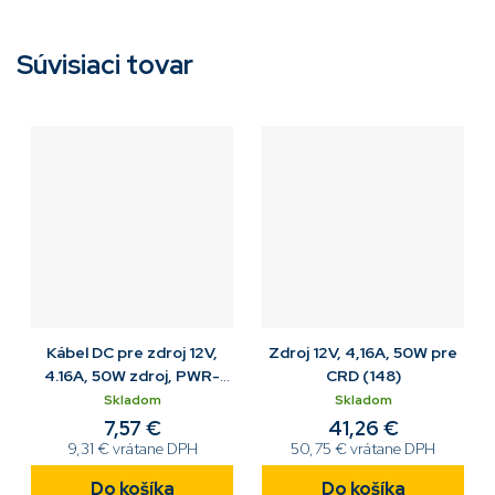
Súvisiaci tovar
Kábel DC pre zdroj 12V,
Zdroj 12V, 4,16A, 50W pre
4.16A, 50W zdroj, PWR-
CRD (148)
BGA12V50W0WW / CRD
Skladom
Skladom
7,57 €
41,26 €
9,31 € vrátane DPH
50,75 € vrátane DPH
Do košíka
Do košíka