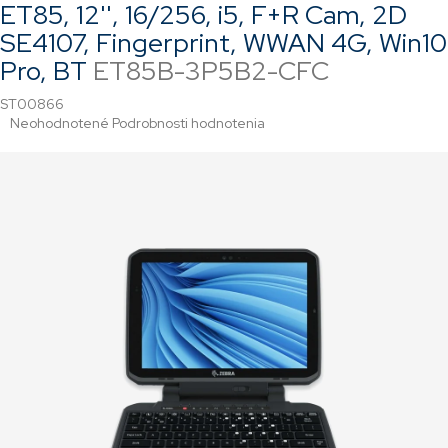
ET85, 12'', 16/256, i5, F+R Cam, 2D
SE4107, Fingerprint, WWAN 4G, Win10
Pro, BT
ET85B-3P5B2-CFC
ST00866
Priemerné
Neohodnotené
Podrobnosti hodnotenia
hodnotenie
produktu
je
0,0
z
5
hviezdičiek.