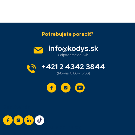
Z
á
p
ä
info
@
kodys.sk
t
i
e
+421 2 4342 3844
Sledujte nás
+420 777 888 999
(Po-Pá: 8:00 - 16:30)
info@titan.cz
Odpovieme do 24 h