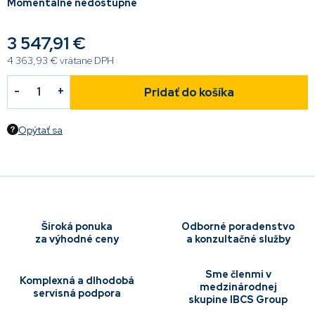
Momentálne nedostupné
3 547,91 €
4 363,93 € vrátane DPH
Pridať do košíka
Opýtať sa
Široká ponuka
Odborné poradenstvo
za výhodné ceny
a konzultačné služby
Sme členmi v
Komplexná a dlhodobá
medzinárodnej
servisná podpora
skupine IBCS Group