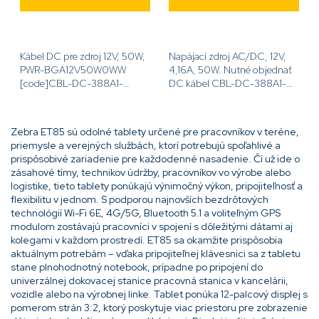
Kábel DC pre zdroj 12V, 50W,
Napájací zdroj AC/DC, 12V,
PWR-BGA12V50W0WW
4,16A, 50W. Nutné objednať
[code]CBL-DC-388A1-
DC kábel CBL-DC-388A1-
01[/code]
01[code]PWR-
BGA12V50W0WW[/code]
Zebra ET85 sú odolné tablety určené pre pracovníkov v teréne,
priemysle a verejných službách, ktorí potrebujú spoľahlivé a
prispôsobivé zariadenie pre každodenné nasadenie. Či už ide o
zásahové tímy, technikov údržby, pracovníkov vo výrobe alebo
logistike, tieto tablety ponúkajú výnimočný výkon, pripojiteľnosť a
flexibilitu v jednom. S podporou najnovších bezdrôtových
technológií Wi-Fi 6E, 4G/5G, Bluetooth 5.1 a voliteľným GPS
modulom zostávajú pracovníci v spojení s dôležitými dátami aj
kolegami v každom prostredí. ET85 sa okamžite prispôsobia
aktuálnym potrebám – vďaka pripojiteľnej klávesnici sa z tabletu
stane plnohodnotný notebook, prípadne po pripojení do
univerzálnej dokovacej stanice pracovná stanica v kancelárii,
vozidle alebo na výrobnej linke. Tablet ponúka 12-palcový displej s
pomerom strán 3:2, ktorý poskytuje viac priestoru pre zobrazenie