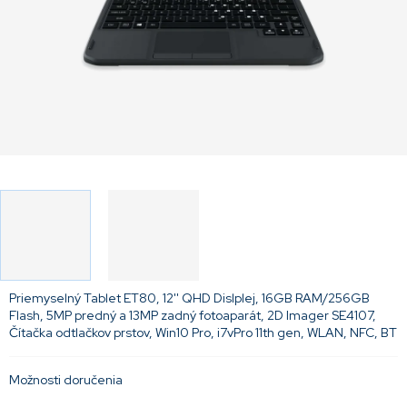
Priemyselný Tablet ET80, 12'' QHD Dislplej, 16GB RAM/256GB
Flash, 5MP predný a 13MP zadný fotoaparát, 2D Imager SE4107,
Čítačka odtlačkov prstov, Win10 Pro, i7vPro 11th gen, WLAN, NFC, BT
Možnosti doručenia