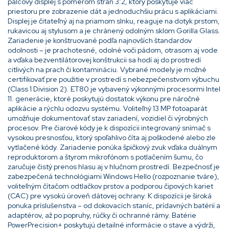
palcový displej s pomerom strán 3:2, ktorý poskytuje viac
priestoru pre zobrazenie dát a jednoduchšiu prácu s aplikáciami.
Displej je čitateľný aj na priamom slnku, reaguje na dotyk prstom,
rukavicou aj stylusom a je chránený odolným sklom Gorilla Glass.
Zariadenie je konštruované podľa najnovších štandardov
odolnosti – je prachotesné, odolné voči pádom, otrasom aj vode
a vďaka bezventilátorovej konštrukcii sa hodí aj do prostredí
citlivých na prach či kontamináciu. Vybrané modely je možné
certifikovať pre použitie v prostredí s nebezpečenstvom výbuchu
(Class 1 Division 2). ET80 je vybavený výkonnými procesormi Intel
11. generácie, ktoré poskytujú dostatok výkonu pre náročné
aplikácie a rýchlu odozvu systému. Voliteľný 13 MP fotoaparát
umožňuje dokumentovať stav zariadení, vozidiel či výrobných
procesov. Pre čiarové kódy je k dispozícii integrovaný snímač s
vysokou presnosťou, ktorý spoľahlivo číta aj poškodené alebo zle
vytlačené kódy. Zariadenie ponúka špičkový zvuk vďaka duálnym
reproduktorom a štyrom mikrofónom s potlačením šumu, čo
zaručuje čistý prenos hlasu aj v hlučnom prostredí. Bezpečnosť je
zabezpečená technológiami Windows Hello (rozpoznanie tváre),
voliteľným čítačom odtlačkov prstov a podporou čipových kariet
(CAC) pre vysokú úroveň dátovej ochrany. K dispozícii je široká
ponuka príslušenstva – od dokovacích staníc, prídavných batérií a
adaptérov, až po popruhy, rúčky či ochranné rámy. Batérie
PowerPrecision+ poskytujú detailné informácie o stave a výdrži,