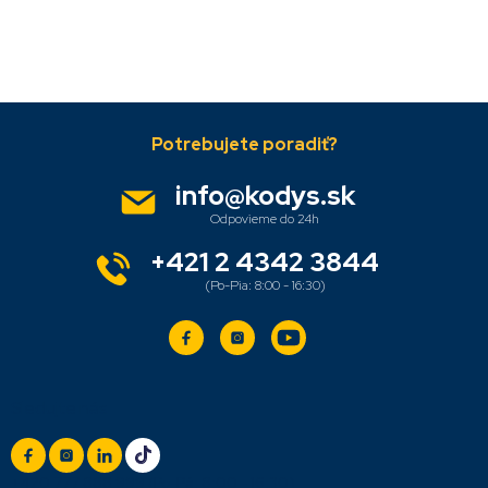
Pridať komentár
Z
á
p
ä
info
@
kodys.sk
t
i
e
+421 2 4342 3844
Sledujte nás
+420 777 888 999
(Po-Pá: 8:00 - 16:30)