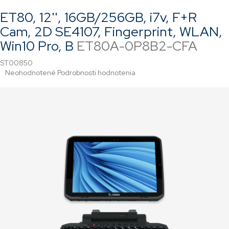
ET80, 12'', 16GB/256GB, i7v, F+R
Cam, 2D SE4107, Fingerprint, WLAN,
Win10 Pro, B
ET80A-0P8B2-CFA
ST00850
Priemerné
Neohodnotené
Podrobnosti hodnotenia
hodnotenie
produktu
je
0,0
z
5
hviezdičiek.