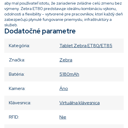
aby mal používateľ istotu, že zariadenie zvládne celú zmenu bez
výmeny. Zebra ET80 predstavuje ideálnu kombináciu výkonu,
odolnosti a flexibility – vytvorené pre pracovníkov, ktorí každý deň
zabezpečujú plynulé fungovanie priemyslu, infraštruktúry a
služieb.
Dodatočné parametre
Kategória
:
Tablet Zebra ET80/ET85
Značka
:
Zebra
Batéria
:
5180mAh
Kamera
:
Áno
Klávesnica
:
Virtuálna klávesnica
RFID
:
Nie