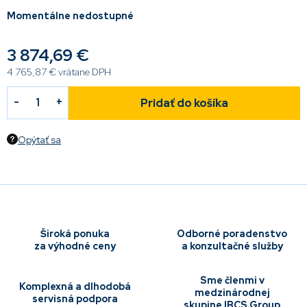
Momentálne nedostupné
3 874,69 €
4 765,87 € vrátane DPH
Pridať do košíka
Opýtať sa
Široká ponuka
Odborné poradenstvo
za výhodné ceny
a konzultačné služby
Sme členmi v
Komplexná a dlhodobá
medzinárodnej
servisná podpora
skupine IBCS Group