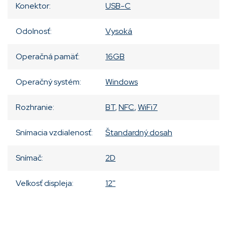
Konektor
:
USB-C
Odolnosť
:
Vysoká
Operačná pamäť
:
16GB
Operačný systém
:
Windows
Rozhranie
:
BT
,
NFC
,
WiFi7
Snímacia vzdialenosť
:
Štandardný dosah
Snímač
:
2D
Veľkosť displeja
:
12''