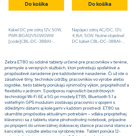
Do košíka
Do košíka
Kábel DC pre zdroj 12V, 50W,
Napájací zdroj AC/DC, 12V,
PWR-BGA12V50W0WW
4,16A, 50W. Nutné objednať
[code]CBL-DC-388A1-
DC kábel CBL-DC-388A1-
01[/code]
01[code]PWR-
BGA12V50W0WW[/code]
Zebra ET80 sú odolné tablety určené pre pracovníkov v teréne,
priemysle a verejných službách, ktorí potrebujú spoľahlivé a
prispôsobivé zariadenie pre každodenné nasadenie. Či už ide o
zásahové tímy, technikov údržby, pracovníkov vo výrobe alebo
logistike, tieto tablety ponúkajú výnimočný výkon, pripojiteľnosť a
flexibilitu v jednom. S podporou najnovších bezdrôtových
technológií Wi-Fi 6E a 5G pri modely ET85, Bluetooth 5.1 a
voliteľným GPS modulom zostávajú pracovníci v spojení s
dôležitými dátami aj kolegami v každom prostredí. ET80 sa
okamžite prispôsobia aktuálnym potrebám – vďaka pripojiteľnej
klávesnici sa z tabletu stane plnohodnotný notebook, prípadne
po pripojení do univerzálnej dokovacej stanice pracovná stanica v
kancelárii, vozidle alebo na výrobnej linke. Tablet ponúka 12-