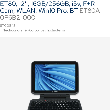
ET80, 12'', 16GB/256GB, i5v, F+R
Cam, WLAN, Win10 Pro, BT
ET80A-
0P6B2-000
ST00845
Priemerné
Neohodnotené
Podrobnosti hodnotenia
hodnotenie
produktu
je
0,0
z
5
hviezdičiek.