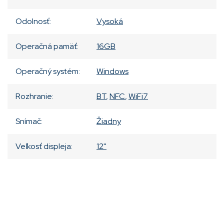
Odolnosť
:
Vysoká
Operačná pamäť
:
16GB
Operačný systém
:
Windows
Rozhranie
:
BT
,
NFC
,
WiFi7
Snímač
:
Žiadny
Veľkosť displeja
:
12''
Pridať komentár