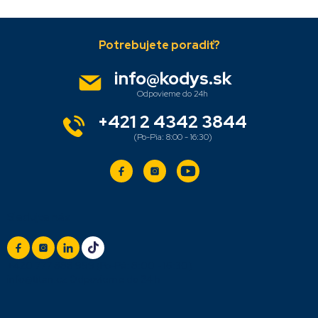
Z
á
p
ä
info
@
kodys.sk
t
i
e
+421 2 4342 3844
Sledujte nás
+420 777 888 999
(Po-Pá: 8:00 - 16:30)
info@titan.cz
Odpovieme do 24 h