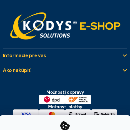
Informácie pre vás
Kto sme
Ako nakúpiť
Aktuality
Všeobecné obchodné podmienky
Referencie
Možnosti dopravy
Dodacie a platobné podmienky
Kontakty
Cookies & GDPR
Možnosti platby
Reklamácie a vrátenie