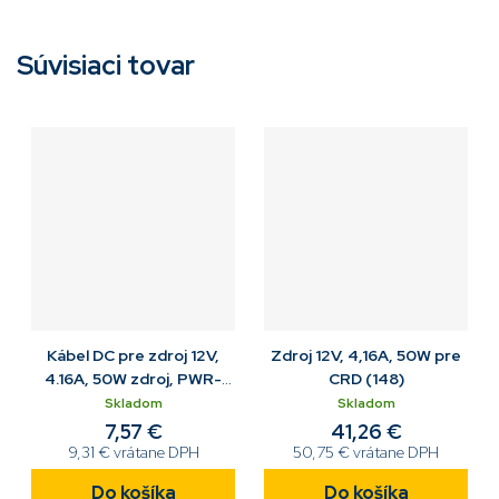
Súvisiaci tovar
Kábel DC pre zdroj 12V,
Zdroj 12V, 4,16A, 50W pre
4.16A, 50W zdroj, PWR-
CRD (148)
BGA12V50W0WW / CRD
Skladom
Skladom
7,57 €
41,26 €
9,31 € vrátane DPH
50,75 € vrátane DPH
Do košíka
Do košíka