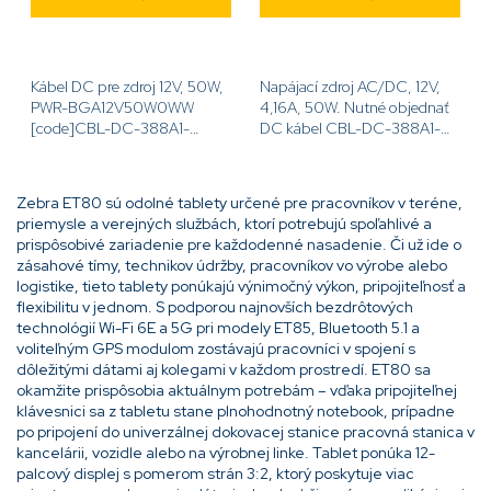
Kábel DC pre zdroj 12V, 50W,
Napájací zdroj AC/DC, 12V,
PWR-BGA12V50W0WW
4,16A, 50W. Nutné objednať
[code]CBL-DC-388A1-
DC kábel CBL-DC-388A1-
01[/code]
01[code]PWR-
BGA12V50W0WW[/code]
Zebra ET80 sú odolné tablety určené pre pracovníkov v teréne,
priemysle a verejných službách, ktorí potrebujú spoľahlivé a
prispôsobivé zariadenie pre každodenné nasadenie. Či už ide o
zásahové tímy, technikov údržby, pracovníkov vo výrobe alebo
logistike, tieto tablety ponúkajú výnimočný výkon, pripojiteľnosť a
flexibilitu v jednom. S podporou najnovších bezdrôtových
technológií Wi-Fi 6E a 5G pri modely ET85, Bluetooth 5.1 a
voliteľným GPS modulom zostávajú pracovníci v spojení s
dôležitými dátami aj kolegami v každom prostredí. ET80 sa
okamžite prispôsobia aktuálnym potrebám – vďaka pripojiteľnej
klávesnici sa z tabletu stane plnohodnotný notebook, prípadne
po pripojení do univerzálnej dokovacej stanice pracovná stanica v
kancelárii, vozidle alebo na výrobnej linke. Tablet ponúka 12-
palcový displej s pomerom strán 3:2, ktorý poskytuje viac