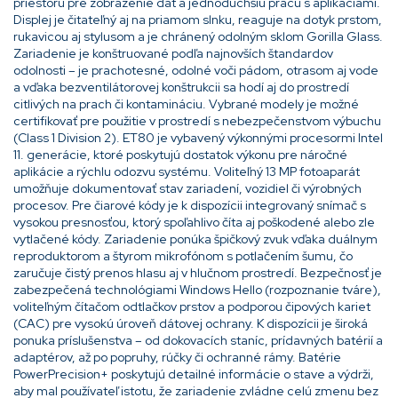
priestoru pre zobrazenie dát a jednoduchšiu prácu s aplikáciami.
Displej je čitateľný aj na priamom slnku, reaguje na dotyk prstom,
rukavicou aj stylusom a je chránený odolným sklom Gorilla Glass.
Zariadenie je konštruované podľa najnovších štandardov
odolnosti – je prachotesné, odolné voči pádom, otrasom aj vode
a vďaka bezventilátorovej konštrukcii sa hodí aj do prostredí
citlivých na prach či kontamináciu. Vybrané modely je možné
certifikovať pre použitie v prostredí s nebezpečenstvom výbuchu
(Class 1 Division 2). ET80 je vybavený výkonnými procesormi Intel
11. generácie, ktoré poskytujú dostatok výkonu pre náročné
aplikácie a rýchlu odozvu systému. Voliteľný 13 MP fotoaparát
umožňuje dokumentovať stav zariadení, vozidiel či výrobných
procesov. Pre čiarové kódy je k dispozícii integrovaný snímač s
vysokou presnosťou, ktorý spoľahlivo číta aj poškodené alebo zle
vytlačené kódy. Zariadenie ponúka špičkový zvuk vďaka duálnym
reproduktorom a štyrom mikrofónom s potlačením šumu, čo
zaručuje čistý prenos hlasu aj v hlučnom prostredí. Bezpečnosť je
zabezpečená technológiami Windows Hello (rozpoznanie tváre),
voliteľným čítačom odtlačkov prstov a podporou čipových kariet
(CAC) pre vysokú úroveň dátovej ochrany. K dispozícii je široká
ponuka príslušenstva – od dokovacích staníc, prídavných batérií a
adaptérov, až po popruhy, rúčky či ochranné rámy. Batérie
PowerPrecision+ poskytujú detailné informácie o stave a výdrži,
aby mal používateľ istotu, že zariadenie zvládne celú zmenu bez