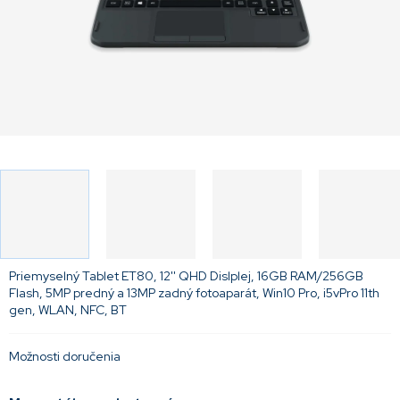
Priemyselný Tablet ET80, 12'' QHD Dislplej, 16GB RAM/256GB
Flash, 5MP predný a 13MP zadný fotoaparát, Win10 Pro, i5vPro 11th
gen, WLAN, NFC, BT
Možnosti doručenia