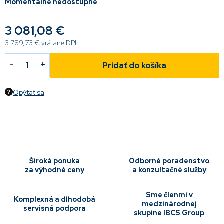
Momentálne nedostupné
3 081,08 €
3 789,73 € vrátane DPH
Pridať do košíka
Opýtať sa
Široká ponuka
Odborné poradenstvo
za výhodné ceny
a konzultačné služby
Sme členmi v
Komplexná a dlhodobá
medzinárodnej
servisná podpora
skupine IBCS Group