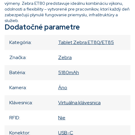
výmeny. Zebra ET80 predstavuje ideálnu kombináciu výkonu,
odolnosti a flexibility – vytvorené pre pracovníkov, ktorí každý deň
zabezpečujú plynulé fungovanie priemyslu, infraštruktúry a
služieb.
Dodatočné parametre
Kategória
:
Tablet Zebra ET80/ET85
Značka
:
Zebra
Batéria
:
5180mAh
Kamera
:
Áno
Klávesnica
:
Virtuálna klávesnica
RFID
:
Nie
Konektor
:
USB-C