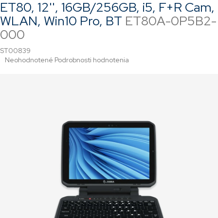
ET80, 12'', 16GB/256GB, i5, F+R Cam,
WLAN, Win10 Pro, BT
ET80A-0P5B2-
000
ST00839
Priemerné
Neohodnotené
Podrobnosti hodnotenia
hodnotenie
produktu
je
0,0
z
5
hviezdičiek.