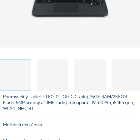
Priemyselný Tablet ET80, 12'' QHD Dislplej, 16GB RAM/256GB
Flash, 5MP predný a 13MP zadný fotoaparát, Win10 Pro, i5 11th gen,
WLAN, NFC, BT
Možnosti doručenia