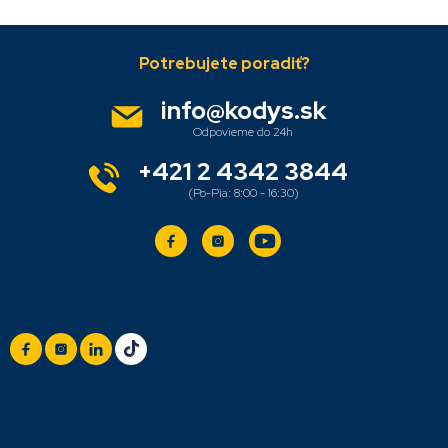
Z
á
p
ä
info
@
kodys.sk
t
i
e
+421 2 4342 3844
Sledujte nás
+420 777 888 999
(Po-Pá: 8:00 - 16:30)
info@titan.cz
Odpovieme do 24 h