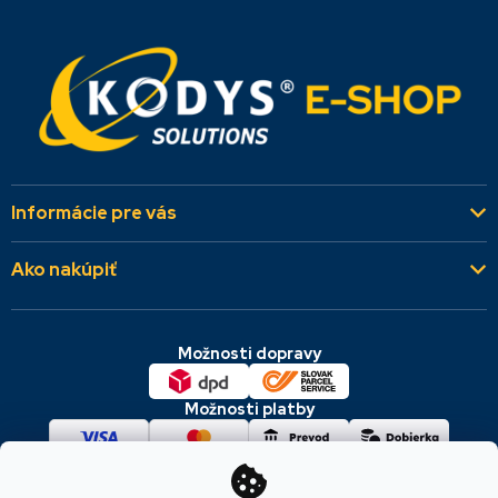
Informácie pre vás
Kto sme
Ako nakúpiť
Aktuality
Všeobecné obchodné podmienky
Referencie
Možnosti dopravy
Dodacie a platobné podmienky
Kontakty
Cookies & GDPR
Možnosti platby
Reklamácie a vrátenie