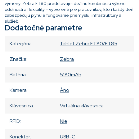
výmeny. Zebra ET80 predstavuje ideálnu kombináciu výkonu,
odolnosti a flexibility – vytvorené pre pracovníkov, ktorí každý deň
zabezpečujú plynulé fungovanie priemyslu, infraštruktúry a
služieb.
Dodatočné parametre
Kategória
:
Tablet Zebra ET80/ET85
Značka
:
Zebra
Batéria
:
5180mAh
Kamera
:
Áno
Klávesnica
:
Virtuálna klávesnica
RFID
:
Nie
Konektor
:
USB-C