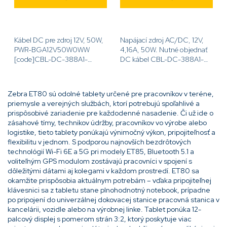
Kábel DC pre zdroj 12V, 50W,
Napájací zdroj AC/DC, 12V,
PWR-BGA12V50W0WW
4,16A, 50W. Nutné objednať
[code]CBL-DC-388A1-
DC kábel CBL-DC-388A1-
01[/code]
01[code]PWR-
BGA12V50W0WW[/code]
Zebra ET80 sú odolné tablety určené pre pracovníkov v teréne,
priemysle a verejných službách, ktorí potrebujú spoľahlivé a
prispôsobivé zariadenie pre každodenné nasadenie. Či už ide o
zásahové tímy, technikov údržby, pracovníkov vo výrobe alebo
logistike, tieto tablety ponúkajú výnimočný výkon, pripojiteľnosť a
flexibilitu v jednom. S podporou najnovších bezdrôtových
technológií Wi-Fi 6E a 5G pri modely ET85, Bluetooth 5.1 a
voliteľným GPS modulom zostávajú pracovníci v spojení s
dôležitými dátami aj kolegami v každom prostredí. ET80 sa
okamžite prispôsobia aktuálnym potrebám – vďaka pripojiteľnej
klávesnici sa z tabletu stane plnohodnotný notebook, prípadne
po pripojení do univerzálnej dokovacej stanice pracovná stanica v
kancelárii, vozidle alebo na výrobnej linke. Tablet ponúka 12-
palcový displej s pomerom strán 3:2, ktorý poskytuje viac