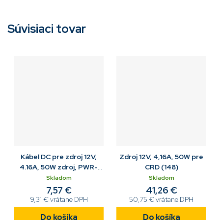
Súvisiaci tovar
Kábel DC pre zdroj 12V,
Zdroj 12V, 4,16A, 50W pre
4.16A, 50W zdroj, PWR-
CRD (148)
BGA12V50W0WW / CRD
Skladom
Skladom
7,57 €
41,26 €
9,31 € vrátane DPH
50,75 € vrátane DPH
Do košíka
Do košíka