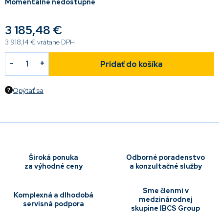
Momentálne nedostupné
3 185,48 €
3 918,14 € vrátane DPH
Pridať do košíka
Opýtať sa
Široká ponuka
Odborné poradenstvo
za výhodné ceny
a konzultačné služby
Sme členmi v
Komplexná a dlhodobá
medzinárodnej
servisná podpora
skupine IBCS Group