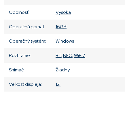
Odolnosť
:
Vysoká
Operačná pamäť
:
16GB
Operačný systém
:
Windows
Rozhranie
:
BT
,
NFC
,
WiFi7
Snímač
:
Žiadny
Veľkosť displeja
:
12''
Pridať komentár