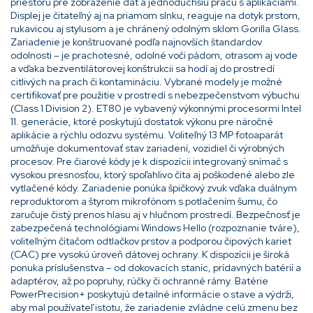
priestoru pre zobrazenie dát a jednoduchšiu prácu s aplikáciami.
Displej je čitateľný aj na priamom slnku, reaguje na dotyk prstom,
rukavicou aj stylusom a je chránený odolným sklom Gorilla Glass.
Zariadenie je konštruované podľa najnovších štandardov
odolnosti – je prachotesné, odolné voči pádom, otrasom aj vode
a vďaka bezventilátorovej konštrukcii sa hodí aj do prostredí
citlivých na prach či kontamináciu. Vybrané modely je možné
certifikovať pre použitie v prostredí s nebezpečenstvom výbuchu
(Class 1 Division 2). ET80 je vybavený výkonnými procesormi Intel
11. generácie, ktoré poskytujú dostatok výkonu pre náročné
aplikácie a rýchlu odozvu systému. Voliteľný 13 MP fotoaparát
umožňuje dokumentovať stav zariadení, vozidiel či výrobných
procesov. Pre čiarové kódy je k dispozícii integrovaný snímač s
vysokou presnosťou, ktorý spoľahlivo číta aj poškodené alebo zle
vytlačené kódy. Zariadenie ponúka špičkový zvuk vďaka duálnym
reproduktorom a štyrom mikrofónom s potlačením šumu, čo
zaručuje čistý prenos hlasu aj v hlučnom prostredí. Bezpečnosť je
zabezpečená technológiami Windows Hello (rozpoznanie tváre),
voliteľným čítačom odtlačkov prstov a podporou čipových kariet
(CAC) pre vysokú úroveň dátovej ochrany. K dispozícii je široká
ponuka príslušenstva – od dokovacích staníc, prídavných batérií a
adaptérov, až po popruhy, rúčky či ochranné rámy. Batérie
PowerPrecision+ poskytujú detailné informácie o stave a výdrži,
aby mal používateľ istotu, že zariadenie zvládne celú zmenu bez