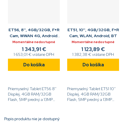
ET56, 8'', 4GB/32GB, F+R
ET51, 10'', 4GB/32GB, F+R
Cam, WWAN 4G, Android,
Cam, WLAN, Android, BT
BT, GPS
Momentálne nedostupné
Momentálne nedostupné
1 343,91 €
1 123,89 €
1 653,01 € vrátane DPH
1 382,38 € vrátane DPH
Do košíka
Do košíka
Priemyselný Tablet ET56 8''
Priemyselný Tablet ET51 10''
Displej, 4GB RAM/32GB
Displej, 4GB RAM/32GB
Flash, 5MP predný a 13MP
Flash, 5MP predný a 13MP
zadný fotoaparát, Android
zadný fotoaparát, Android
GMS, WWAN 4G, NFC,
GMS, WLAN, NFC,
BT[code]ET56DE-G21E-
BT[code]ET51CT-G21E-
Popis produktu nie je dostupný
00A6[/code]
00A6[/code]