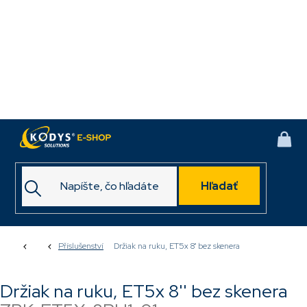
Prejsť
na
obsah
NÁK
KOŠ
Hľadať
Domov
Příslušenství
Držiak na ruku, ET5x 8'' bez skenera
Držiak na ruku, ET5x 8'' bez skenera