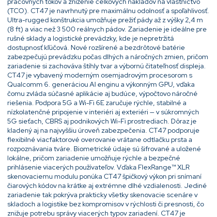
pracovných tokov a zníženie celkových nákladov na vlastníctvo
(TCO). CT47 je navrhnutý pre maximálnu odolnosť a spoľahlivosť.
Ultra-rugged konštrukcia umožňuje prežiť pády až z výšky 2,4 m
(8 ft) a viac než 3 500 reálnych pádov. Zariadenie je ideálne pre
rušné sklady a logistické prevádzky, kde je nepretržitá
dostupnosť kľúčová. Nové rozšírené a bezdrôtové batérie
zabezpečujú prevádzku počas dlhých a náročných zmien, pričom
zariadenie si zachováva štíhly tvar a výbornú čitateľnosť displeja.
CT47 je vybavený moderným osemjadrovým procesorom s
Qualcomm 6. generáciou AI enginu a výkonným GPU, vďaka
čomu zvláda súčasné aplikácie aj budúce, výpočtovo náročné
riešenia. Podpora 5G a Wi-Fi 6E zaručuje rýchle, stabilné a
nízkolatenčné pripojenie v interiéri aj exteriéri — v súkromných
5G sieťach, CBRS aj podnikových Wi-Fi prostrediach. Dôraz je
kladený aj na najvyššiu úroveň zabezpečenia. CT47 podporuje
flexibilné viacfaktorové overovanie vrátane odtlačku prsta a
rozpoznávania tváre. Biometrické údaje sú šifrované a uložené
lokálne, pričom zariadenie umožňuje rýchle a bezpečné
prihlásenie viacerých používateľov. Vďaka FlexRange™ XLR
skenovaciemu modulu ponúka CT47 špičkový výkon pri snímaní
čiarových kódov na krátke aj extrémne dlhé vzdialenosti. Jediné
zariadenie tak pokrýva prakticky všetky skenovacie scenáre v
skladoch a logistike bez kompromisov v rýchlosti či presnosti, čo
znižuje potrebu správy viacerých typov zariadení. CT47 je