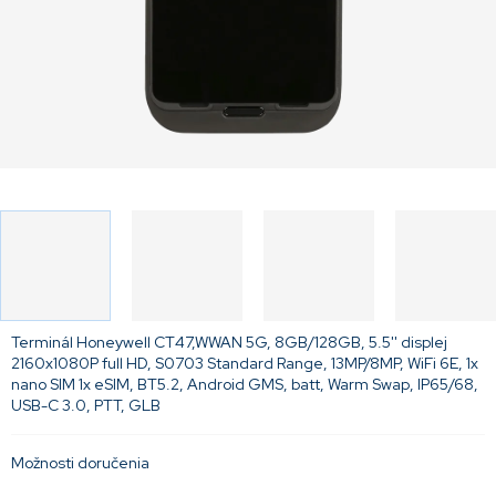
Terminál Honeywell CT47,WWAN 5G, 8GB/128GB, 5.5'' displej
2160x1080P full HD, S0703 Standard Range, 13MP/8MP, WiFi 6E, 1x
nano SIM 1x eSIM, BT5.2, Android GMS, batt, Warm Swap, IP65/68,
USB-C 3.0, PTT, GLB
Možnosti doručenia