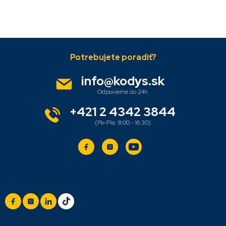
Z
á
p
ä
info
@
kodys.sk
t
i
e
+421 2 4342 3844
Sledujte nás
+420 777 888 999
(Po-Pá: 8:00 - 16:30)
info@titan.cz
Odpovieme do 24 h