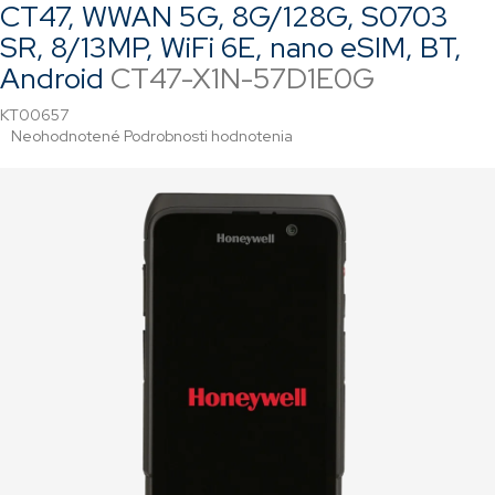
CT47, WWAN 5G, 8G/128G, S0703
SR, 8/13MP, WiFi 6E, nano eSIM, BT,
Android
CT47-X1N-57D1E0G
KT00657
Priemerné
Neohodnotené
Podrobnosti hodnotenia
hodnotenie
produktu
je
0,0
z
5
hviezdičiek.