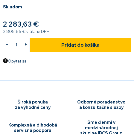
Skladom
2 283,63 €
2 808,86 € vrátane DPH
Pridať do košíka
Opýtať sa
Široká ponuka
Odborné poradenstvo
za výhodné ceny
a konzultačné služby
Sme členmi v
Komplexná a dlhodobá
medzinárodnej
servisná podpora
skupine IBCS Group