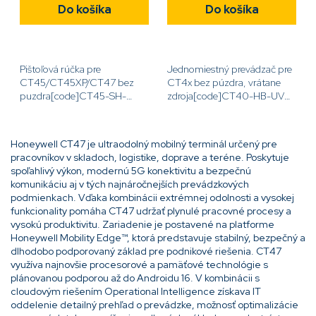
Do košíka
Do košíka
Pištoľová rúčka pre
Jednomiestný prevádzač pre
CT45/CT45XP/CT47 bez
CT4x bez púzdra, vrátane
puzdra[code]CT45-SH-
zdroja[code]CT40-HB-UVN-
UVN[/code]
2[/code]
Honeywell CT47 je ultraodolný mobilný terminál určený pre
pracovníkov v skladoch, logistike, doprave a teréne. Poskytuje
spoľahlivý výkon, modernú 5G konektivitu a bezpečnú
komunikáciu aj v tých najnáročnejších prevádzkových
podmienkach. Vďaka kombinácii extrémnej odolnosti a vysokej
funkcionality pomáha CT47 udržať plynulé pracovné procesy a
vysokú produktivitu. Zariadenie je postavené na platforme
Honeywell Mobility Edge™, ktorá predstavuje stabilný, bezpečný a
dlhodobo podporovaný základ pre podnikové riešenia. CT47
využíva najnovšie procesorové a pamäťové technológie s
plánovanou podporou až do Androidu 16. V kombinácii s
cloudovým riešením Operational Intelligence získava IT
oddelenie detailný prehľad o prevádzke, možnosť optimalizácie