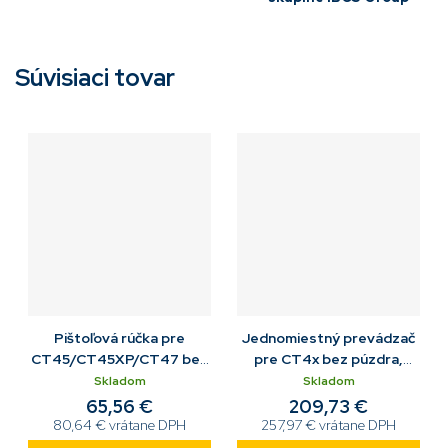
Súvisiaci tovar
Pištoľová rúčka pre
Jednomiestný prevádzač
CT45/CT45XP/CT47 bez
pre CT4x bez púzdra,
puzdra
zdroj
Skladom
Skladom
65,56 €
209,73 €
80,64 € vrátane DPH
257,97 € vrátane DPH