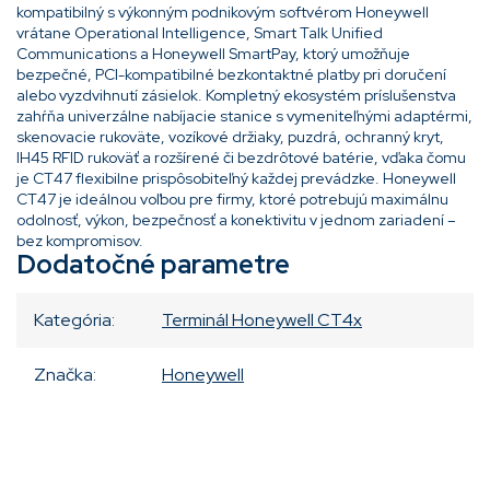
kompatibilný s výkonným podnikovým softvérom Honeywell
vrátane Operational Intelligence, Smart Talk Unified
Communications a Honeywell SmartPay, ktorý umožňuje
bezpečné, PCI-kompatibilné bezkontaktné platby pri doručení
alebo vyzdvihnutí zásielok. Kompletný ekosystém príslušenstva
zahŕňa univerzálne nabíjacie stanice s vymeniteľnými adaptérmi,
skenovacie rukoväte, vozíkové držiaky, puzdrá, ochranný kryt,
IH45 RFID rukoväť a rozšírené či bezdrôtové batérie, vďaka čomu
je CT47 flexibilne prispôsobiteľný každej prevádzke. Honeywell
CT47 je ideálnou voľbou pre firmy, ktoré potrebujú maximálnu
odolnosť, výkon, bezpečnosť a konektivitu v jednom zariadení –
bez kompromisov.
Dodatočné parametre
Kategória
:
Terminál Honeywell CT4x
Značka
:
Honeywell
Pridať komentár