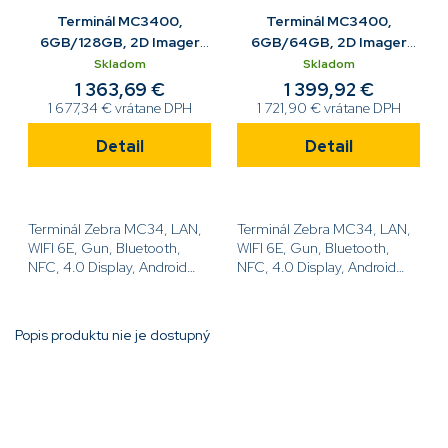
Terminál MC3400,
Terminál MC3400,
6GB/128GB, 2D Imager
6GB/64GB, 2D Imager
SE4770,47K,7000mAh,
SE58, 47K, 7000mAh, WiFi
Skladom
Skladom
WiFi 6E, GUN
6E
1 363,69 €
1 399,92 €
1 677,34 € vrátane DPH
1 721,90 € vrátane DPH
Detail
Detail
Terminál Zebra MC34, LAN,
Terminál Zebra MC34, LAN,
WIFI 6E, Gun, Bluetooth,
WIFI 6E, Gun, Bluetooth,
NFC, 4.0 Display, Android
NFC, 4.0 Display, Android
GMS, SE4770 Imager, 5MP
GMS, SE58 Imager, 6GB
predná kamera + 13MP zadná
RAM / 64GB UFS, 47 Kláves,
kamera, 6GB RAM / 128GB
7000mAh štandardný...
Popis produktu nie je dostupný
UFS, 47 Kláves, 7000mAh...
Pridať komentár