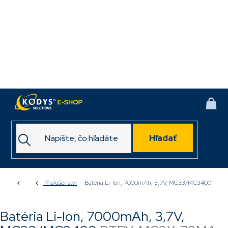
Prejsť
na
obsah
NÁK
KOŠ
Hľadať
Domov
Příslušenství
Batéria Li-lon, 7000mAh, 3,7V, MC33/MC3400
Batéria Li-lon, 7000mAh, 3,7V,