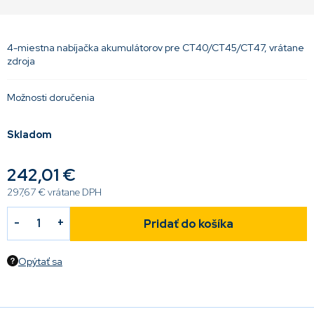
4-miestna nabíjačka akumulátorov pre CT40/CT45/CT47, vrátane
zdroja
Možnosti doručenia
Skladom
242,01 €
297,67 € vrátane DPH
Pridať do košíka
Opýtať sa