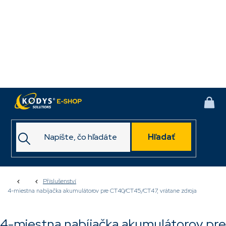
Prejsť
na
obsah
NÁK
KOŠ
Hľadať
Domov
Příslušenství
4-miestna nabíjačka akumulátorov pre CT40/CT45/CT47, vrátane zdroja
4-miestna nabíjačka akumulátorov pre