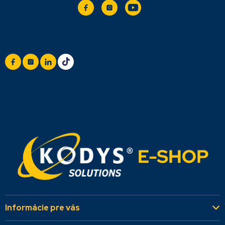
Sledujte nás
+420 777 888 999
(Po-Pá: 8:00 - 16:30)
info@titan.cz
Odpovieme do 24 h
Informácie pre vás