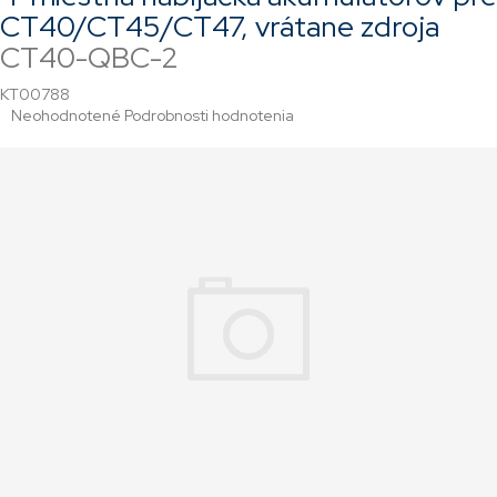
CT40/CT45/CT47, vrátane zdroja
CT40-QBC-2
KT00788
Priemerné
Neohodnotené
Podrobnosti hodnotenia
hodnotenie
produktu
je
0,0
z
5
hviezdičiek.