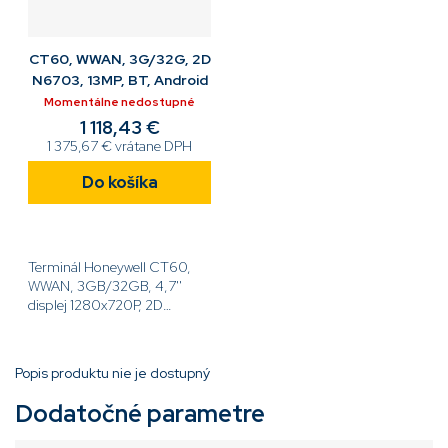
CT60, WWAN, 3G/32G, 2D
N6703, 13MP, BT, Android
Momentálne nedostupné
1 118,43 €
1 375,67 € vrátane DPH
Do košíka
Terminál Honeywell CT60,
WWAN, 3GB/32GB, 4,7''
displej 1280x720P, 2D
N6703, 13MP, BT 5.0, NFC,
batt, Android[code]CT60-
L1N-ARC210E[/code]
Popis produktu nie je dostupný
Dodatočné parametre