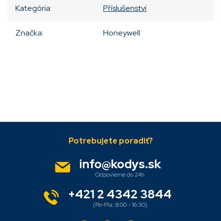
Kategória
:
Příslušenství
Značka
:
Honeywell
Pridať komentár
Z
á
p
ä
info
@
kodys.sk
t
i
e
+421 2 4342 3844